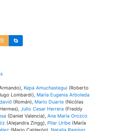
us
Armando),
Kepa Amuchastegui
(Roberto
ugo Lombardi),
María Eugenia Arboleda
david
(Román),
Mario Duarte
(Nicólas
Hermes),
Julio Cesar Herrera
(Freddy
esa
(Daniel Valencia),
Ana María Orozco
tiz
(Alejandra Zingg),
Pilar Uribe
(María
élez
(Mario Calderón),
Natalia Ramírez