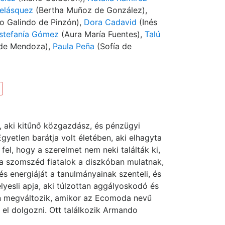
elásquez
(Bertha Muñoz de González),
no Galindo de Pinzón),
Dora Cadavid
(Inés
stefanía Gómez
(Aura María Fuentes),
Talú
 de Mendoza),
Paula Peña
(Sofía de
l, aki kitűnő közgazdász, és pénzügyi
yetlen barátja volt életében, aki elhagyta
el, hogy a szerelmet nem neki találták ki,
 a szomszéd fiatalok a diszkóban mulatnak,
és energiáját a tanulmányainak szenteli, és
lyesli apja, aki túlzottan aggályoskodó és
en megváltozik, amikor az Ecomoda nevű
 el dolgozni. Ott találkozik Armando