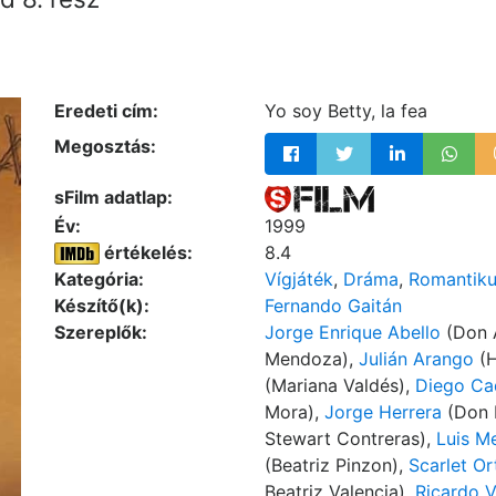
Eredeti cím:
Yo soy Betty, la fea
Megosztás:
sFilm adatlap:
Év:
1999
értékelés:
8.4
Kategória:
Vígjáték
,
Dráma
,
Romantik
Készítő(k):
Fernando Gaitán
Szereplők:
Jorge Enrique Abello
(Don 
Mendoza),
Julián Arango
(H
(Mariana Valdés),
Diego Ca
Mora),
Jorge Herrera
(Don 
Stewart Contreras),
Luis M
(Beatriz Pinzon),
Scarlet Or
Beatriz Valencia),
Ricardo V