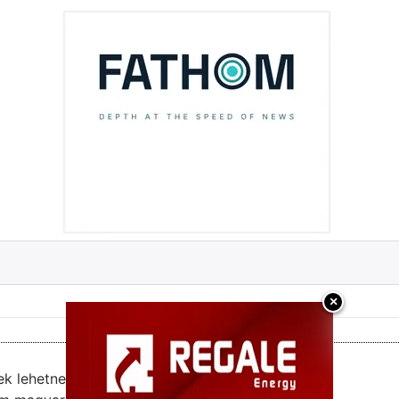
×
ek lehetnek.