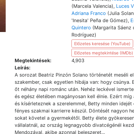
(Marcela Valencia),
Luces V
Adriana Franco
(Julia Sola
'Inesita' Peña de Gómez),
E
Quintero
(Margarita Sáenz
Rodríguez)
Előzetes keresése (YouTube)
Előzetes megtekintése (IMDb)
Megtekintések:
4,903
Leírás:
A sorozat Beatriz Pinzón Solano történetét meséli e
szakember, csak egyetlen hibája van: hogy csúnya. Eg
őt néhány napi románc után. Nehéz leckével ismerte f
és egész életében magányosan kell élnie. Ezért míg
és kísérleteznek a szerelemmel, Betty minden idejét 
fényes szakmai karrierre készül. Döntését nagyon he
sokat követel a gyermekétől. Betty élete gyökeres
vállalatnál, az ország legnagyobb divatcégénél kezd
Mendozával, akibe azonnal beleszeret...