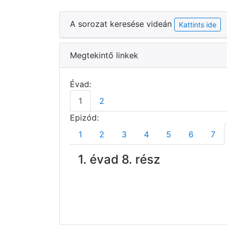
A sorozat keresése videán
Kattints ide
Megtekintő linkek
Évad:
1
2
Epizód:
1
2
3
4
5
6
7
1. évad 8. rész