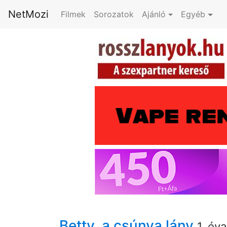
NetMozi
Filmek
Sorozatok
Ajánló
Egyéb
Betty, a csúnya lány
1. év