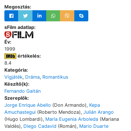
Megosztás:
sFilm adatlap:
Év:
1999
értékelés:
8.4
Kategória:
Vígjáték
,
Dráma
,
Romantikus
Készítő(k):
Fernando Gaitán
Szereplők:
Jorge Enrique Abello
(Don Armando),
Kepa
Amuchastegui
(Roberto Mendoza),
Julián Arango
(Hugo Lombardi),
María Eugenia Arboleda
(Mariana
Valdés),
Diego Cadavid
(Román),
Mario Duarte