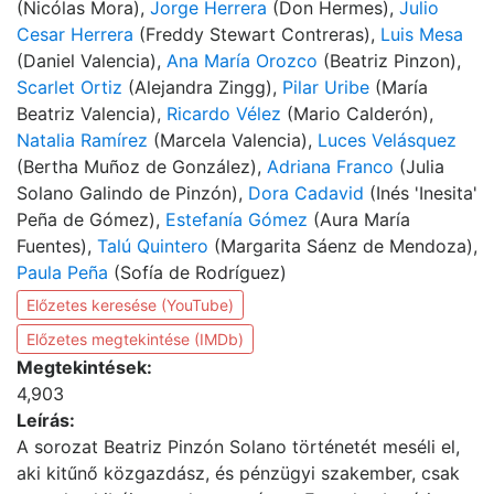
(Nicólas Mora),
Jorge Herrera
(Don Hermes),
Julio
Cesar Herrera
(Freddy Stewart Contreras),
Luis Mesa
(Daniel Valencia),
Ana María Orozco
(Beatriz Pinzon),
Scarlet Ortiz
(Alejandra Zingg),
Pilar Uribe
(María
Beatriz Valencia),
Ricardo Vélez
(Mario Calderón),
Natalia Ramírez
(Marcela Valencia),
Luces Velásquez
(Bertha Muñoz de González),
Adriana Franco
(Julia
Solano Galindo de Pinzón),
Dora Cadavid
(Inés 'Inesita'
Peña de Gómez),
Estefanía Gómez
(Aura María
Fuentes),
Talú Quintero
(Margarita Sáenz de Mendoza),
Paula Peña
(Sofía de Rodríguez)
Előzetes keresése (YouTube)
Előzetes megtekintése (IMDb)
Megtekintések:
4,903
Leírás:
A sorozat Beatriz Pinzón Solano történetét meséli el,
aki kitűnő közgazdász, és pénzügyi szakember, csak