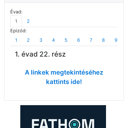
Évad:
1
2
Epizód:
1
2
3
4
5
6
7
8
9
1. évad 22. rész
A linkek megtekintéséhez
kattints ide!