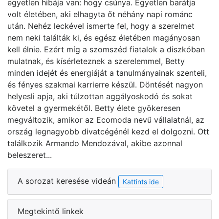
egyetlen hibája van: hogy csúnya. Egyetlen barátja
volt életében, aki elhagyta őt néhány napi románc
után. Nehéz leckével ismerte fel, hogy a szerelmet
nem neki találták ki, és egész életében magányosan
kell élnie. Ezért míg a szomszéd fiatalok a diszkóban
mulatnak, és kísérleteznek a szerelemmel, Betty
minden idejét és energiáját a tanulmányainak szenteli,
és fényes szakmai karrierre készül. Döntését nagyon
helyesli apja, aki túlzottan aggályoskodó és sokat
követel a gyermekétől. Betty élete gyökeresen
megváltozik, amikor az Ecomoda nevű vállalatnál, az
ország legnagyobb divatcégénél kezd el dolgozni. Ott
találkozik Armando Mendozával, akibe azonnal
beleszeret...
A sorozat keresése videán
Kattints ide
Megtekintő linkek