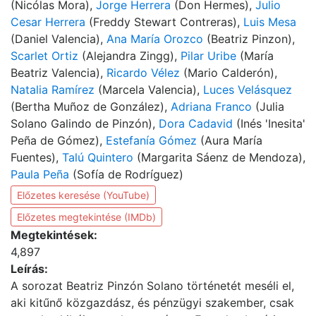
(Nicólas Mora),
Jorge Herrera
(Don Hermes),
Julio
Cesar Herrera
(Freddy Stewart Contreras),
Luis Mesa
(Daniel Valencia),
Ana María Orozco
(Beatriz Pinzon),
Scarlet Ortiz
(Alejandra Zingg),
Pilar Uribe
(María
Beatriz Valencia),
Ricardo Vélez
(Mario Calderón),
Natalia Ramírez
(Marcela Valencia),
Luces Velásquez
(Bertha Muñoz de González),
Adriana Franco
(Julia
Solano Galindo de Pinzón),
Dora Cadavid
(Inés 'Inesita'
Peña de Gómez),
Estefanía Gómez
(Aura María
Fuentes),
Talú Quintero
(Margarita Sáenz de Mendoza),
Paula Peña
(Sofía de Rodríguez)
Előzetes keresése (YouTube)
Előzetes megtekintése (IMDb)
Megtekintések:
4,897
Leírás:
A sorozat Beatriz Pinzón Solano történetét meséli el,
aki kitűnő közgazdász, és pénzügyi szakember, csak