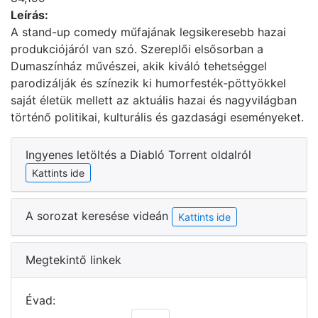
Leírás:
A stand-up comedy műfajának legsikeresebb hazai
produkciójáról van szó. Szereplői elsősorban a
Dumaszínház művészei, akik kiváló tehetséggel
parodizálják és színezik ki humorfesték-pöttyökkel
saját életük mellett az aktuális hazai és nagyvilágban
történő politikai, kulturális és gazdasági eseményeket.
Ingyenes letöltés a Diabló Torrent oldalról
Kattints ide
A sorozat keresése videán
Kattints ide
Megtekintő linkek
Évad: