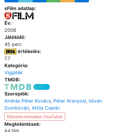
sFilm adatlap:
Év:
2008
Játékidő:
45 perc
értékelés:
7.7
Kategória:
Vígjáték
TMDB:
Szereplők:
András Péter Kovács
,
Péter Aranyosi
,
István
Dombóvári
,
Attila Csenki
Előzetes keresése (YouTube)
Megtekintések:
84,199