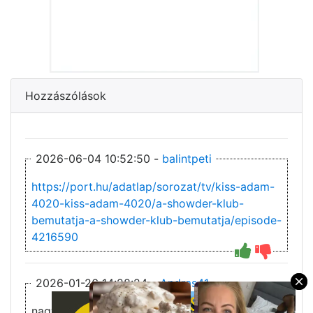
Hozzászólások
2026-06-04 10:52:50 -
balintpeti
https://port.hu/adatlap/sorozat/tv/kiss-adam-
4020-kiss-adam-4020/a-showder-klub-
bemutatja-a-showder-klub-bemutatja/episode-
4216590
2026-01-26 14:28:24 -
Andras41
×
nagyon szeretem nézni