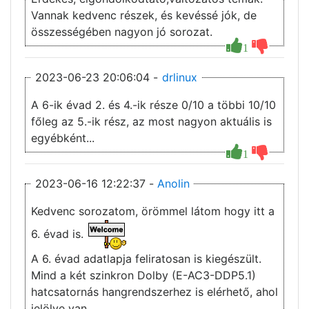
Vannak kedvenc részek, és kevéssé jók, de
összességében nagyon jó sorozat.
1
2023-06-23 20:06:04 -
drlinux
A 6-ik évad 2. és 4.-ik része 0/10 a többi 10/10
főleg az 5.-ik rész, az most nagyon aktuális is
egyébként...
1
2023-06-16 12:22:37 -
Anolin
Kedvenc sorozatom, örömmel látom hogy itt a
6. évad is.
A 6. évad adatlapja feliratosan is kiegészült.
Mind a két szinkron Dolby (E-AC3-DDP5.1)
hatcsatornás hangrendszerhez is elérhető, ahol
jelölve van.