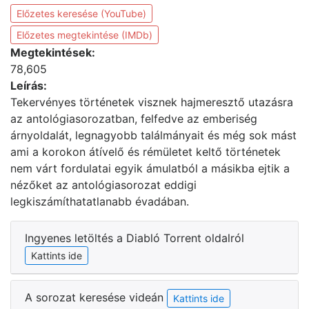
Előzetes keresése (YouTube)
Előzetes megtekintése (IMDb)
Megtekintések:
78,605
Leírás:
Tekervényes történetek visznek hajmeresztő utazásra
az antológiasorozatban, felfedve az emberiség
árnyoldalát, legnagyobb találmányait és még sok mást
ami a korokon átívelő és rémületet keltő történetek
nem várt fordulatai egyik ámulatból a másikba ejtik a
nézőket az antológiasorozat eddigi
legkiszámíthatatlanabb évadában.
Ingyenes letöltés a Diabló Torrent oldalról
Kattints ide
A sorozat keresése videán
Kattints ide