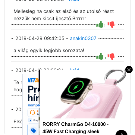
Mellesleg ha csak az első és az utolsó részt
nézzük nem kicsit ijesztő.Brrrrrr
1
1
2019-04-29 09:42:05 -
anakin0307
a világ egyik legjobb sorozata!
5
1
2019-04-12 20:09:24 -
Acid
×
Te most tényleg felháborodva reklámozod,
hogy milyen hülye vagy? Nem semmi...
Download uTorrent – The World's #1 Torrent Client
10 Cheap Meals That Taste Like a Million Bucks
3
2
uTorrent
Corrie Cooks
2018-09-06 01:04:50 -
PATRON
Első részt úgy ahogy értem de a többit wthf?
RORRY CharmGo D4-10000 -
8
45W Fast Charging sleek
Looking for someone in Columbus today
Looking for someone in Columbus today