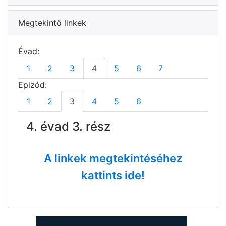
Megtekintő linkek
Évad:
1
2
3
4
5
6
7
Epizód:
1
2
3
4
5
6
4. évad 3. rész
A linkek megtekintéséhez
kattints ide!