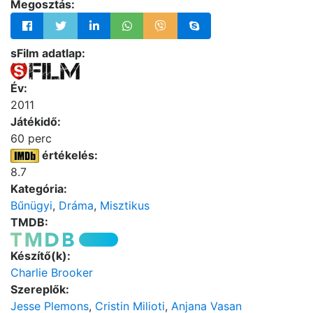
Megosztás:
sFilm adatlap:
Év:
2011
Játékidő:
60 perc
értékelés:
8.7
Kategória:
Bűnügyi
,
Dráma
,
Misztikus
TMDB:
Készítő(k):
Charlie Brooker
Szereplők:
Jesse Plemons
,
Cristin Milioti
,
Anjana Vasan