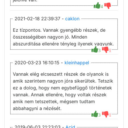
4
2021-02-18 22:39:37 -
caklon
Ez tízpontos. Vannak gyengébb részek, de
összességében nagyon jó. Minden
abszurditása ellenére tényleg ilyenek vagyunk.
3
1
2020-03-23 16:10:15 -
kleinhappel
Vannak elég elcseszett részek de olyanok is
amik szerintem nagyon jóra sikerültek. Tetszik
ez a dolog, hogy nem egybefüggő történetek
vannak. Annak ellenére, hogy voltak részek
amik nem tetszettek, mégsem tudtam
abbahagyni a nézését.
3
1
2019-06-03 21:23:03 -
Acid