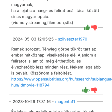
magyarnak,
ha a lejátszó hang- és felirat beállításai között
sincs magyar opció.
(vidmoly,streamhg,filemoon,stb.)
2024-05-03 12:05:25 -
szilveszter1970
Remek sorozat. Tényleg görbe tükröt tart az
ember hétköznapi viselkedése elé. Ajánlom a
feliratot is, amitől még érthetőbb, és
élvezhetőbb lesz minden rész. Nekem legalább
is bevált. Köszönöm a feltöltést.
https://www.opensubtitles.org/hu/ssearch/sublangua
hun/idmovie-118794
2
2023-10-29 17:31:16 -
magenta11
Érdekes, elgondolkodtató,változatos témák.