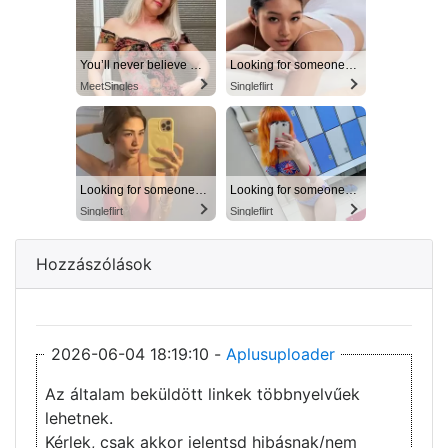
You’ll never believe why I moved to… Columbus
Looking for someone in Columbus today
MeetSingles
Singleflirt
Looking for someone in Columbus today
Looking for someone in Columbus today
Singleflirt
Singleflirt
Hozzászólások
2026-06-04 18:19:10 -
Aplusuploader
Az általam beküldött linkek többnyelvűek
lehetnek.
Kérlek, csak akkor jelentsd hibásnak/nem