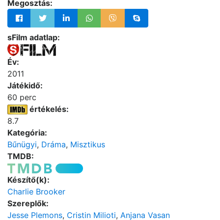
Megosztás:
sFilm adatlap:
Év:
2011
Játékidő:
60 perc
értékelés:
8.7
Kategória:
Bűnügyi
,
Dráma
,
Misztikus
TMDB:
Készítő(k):
Charlie Brooker
Szereplők:
Jesse Plemons
,
Cristin Milioti
,
Anjana Vasan