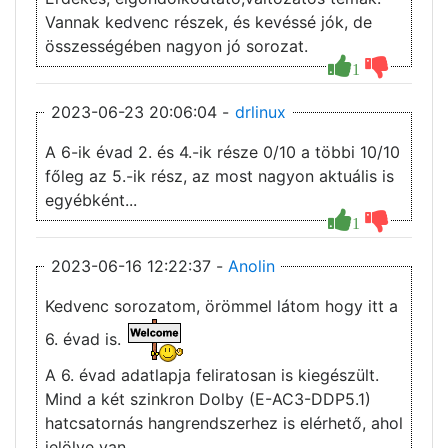
Vannak kedvenc részek, és kevéssé jók, de
összességében nagyon jó sorozat.
1
2023-06-23 20:06:04 -
drlinux
A 6-ik évad 2. és 4.-ik része 0/10 a többi 10/10
főleg az 5.-ik rész, az most nagyon aktuális is
egyébként...
1
2023-06-16 12:22:37 -
Anolin
Kedvenc sorozatom, örömmel látom hogy itt a
6. évad is.
A 6. évad adatlapja feliratosan is kiegészült.
Mind a két szinkron Dolby (E-AC3-DDP5.1)
hatcsatornás hangrendszerhez is elérhető, ahol
jelölve van.