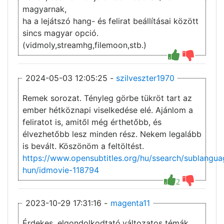
magyarnak,
ha a lejátszó hang- és felirat beállításai között
sincs magyar opció.
(vidmoly,streamhg,filemoon,stb.)
2024-05-03 12:05:25 -
szilveszter1970
Remek sorozat. Tényleg görbe tükröt tart az
ember hétköznapi viselkedése elé. Ajánlom a
feliratot is, amitől még érthetőbb, és
élvezhetőbb lesz minden rész. Nekem legalább
is bevált. Köszönöm a feltöltést.
https://www.opensubtitles.org/hu/ssearch/sublangua
hun/idmovie-118794
2
2023-10-29 17:31:16 -
magenta11
Érdekes, elgondolkodtató,változatos témák.