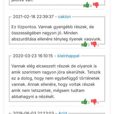
4
2021-02-18 22:39:37 -
caklon
Ez tízpontos. Vannak gyengébb részek, de
összességében nagyon jó. Minden
abszurditása ellenére tényleg ilyenek vagyunk.
3
1
2020-03-23 16:10:15 -
kleinhappel
Vannak elég elcseszett részek de olyanok is
amik szerintem nagyon jóra sikerültek. Tetszik
ez a dolog, hogy nem egybefüggő történetek
vannak. Annak ellenére, hogy voltak részek
amik nem tetszettek, mégsem tudtam
abbahagyni a nézését.
3
1
2019-06-03 21:23:03 -
Acid