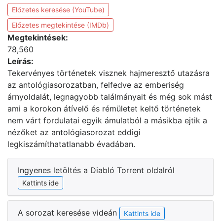
Előzetes keresése (YouTube)
Előzetes megtekintése (IMDb)
Megtekintések:
78,560
Leírás:
Tekervényes történetek visznek hajmeresztő utazásra
az antológiasorozatban, felfedve az emberiség
árnyoldalát, legnagyobb találmányait és még sok mást
ami a korokon átívelő és rémületet keltő történetek
nem várt fordulatai egyik ámulatból a másikba ejtik a
nézőket az antológiasorozat eddigi
legkiszámíthatatlanabb évadában.
Ingyenes letöltés a Diabló Torrent oldalról
Kattints ide
A sorozat keresése videán
Kattints ide