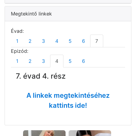
Megtekintő linkek
Évad:
1
2
3
4
5
6
7
Epizód:
1
2
3
4
5
6
7. évad 4. rész
A linkek megtekintéséhez
kattints ide!