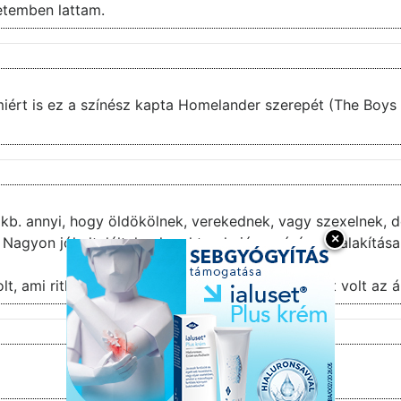
etemben lattam.
Aki megnézi ezt a sorozatot, megérti, miért is ez a sz
net kb. annyi, hogy öldökölnek, verekednek, vagy szexelnek
×
Nagyon jól eltaláltak a karakterek, jó a színészek alakítása
olt, ami ritkaság manapság. Egyik legjobb sorozat volt az á