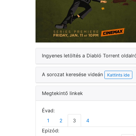
Ingyenes letöltés a Diabló Torrent oldalr
A sorozat keresése videán
Kattints ide
Megtekintő linkek
Évad:
1
2
3
4
Epizód: