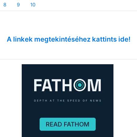
8
9
10
A linkek megtekintéséhez kattints ide!