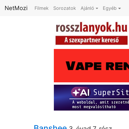
NetMozi
Filmek
Sorozatok
Ajánló
Egyéb
Banshee
3. évad 7. rész