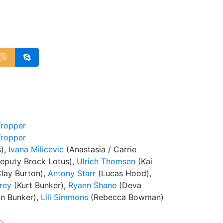
Tropper
Tropper
s),
Ivana Milicevic
(Anastasia / Carrie
eputy Brock Lotus),
Ulrich Thomsen
(Kai
lay Burton),
Antony Starr
(Lucas Hood),
rey
(Kurt Bunker),
Ryann Shane
(Deva
in Bunker),
Lili Simmons
(Rebecca Bowman)