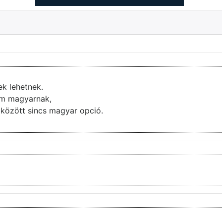
ek lehetnek.
nem magyarnak,
ai között sincs magyar opció.