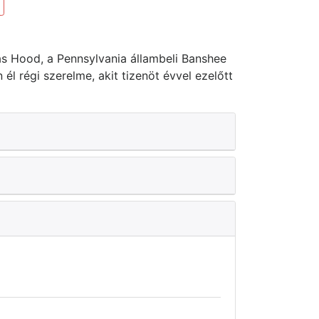
cas Hood, a Pennsylvania állambeli Banshee
l régi szerelme, akit tizenöt évvel ezelőtt