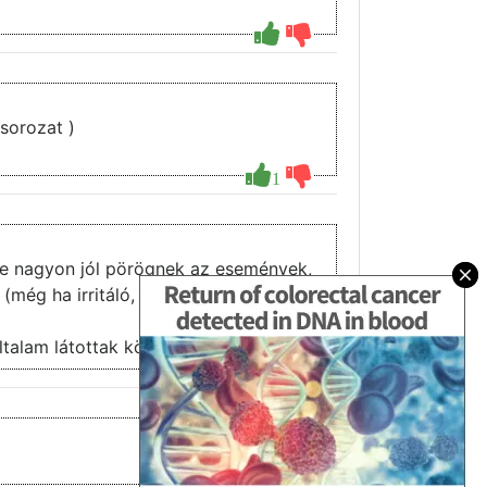
ínész kapta Homelander szerepét (The Boys sorozat )
1
, de nagyon jól pörögnek az események,
 (még ha irritáló, idegesítő, vagy
ltalam látottak közül.
2
1
4