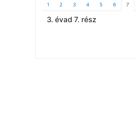
1
2
3
4
5
6
7
3. évad 7. rész