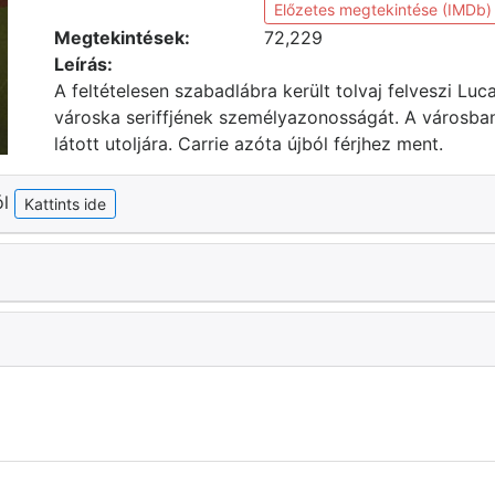
Előzetes megtekintése (IMDb)
Megtekintések:
72,229
Leírás:
A feltételesen szabadlábra került tolvaj felveszi Lu
városka seriffjének személyazonosságát. A városban é
látott utoljára. Carrie azóta újból férjhez ment.
ól
Kattints ide