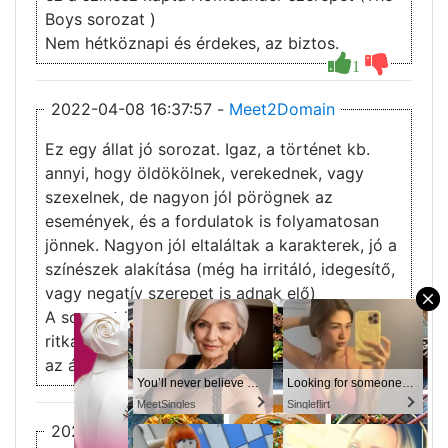
Boys sorozat )
Nem hétköznapi és érdekes, az biztos.
1
2022-04-08 16:37:57 -
Meet2Domain
Ez egy állat jó sorozat. Igaz, a történet kb.
annyi, hogy öldökölnek, verekednek, vagy
szexelnek, de nagyon jól pörögnek az
események, és a fordulatok is folyamatosan
jönnek. Nagyon jól eltaláltak a karakterek, jó a
színészek alakítása (még ha irritáló, idegesítő,
vagy negatív szerepet is adnak elő)
×
A sorozat lezárása is teljesen korrekt volt, ami
ritkaság manapság. Egyik legjobb sorozat volt
az általam látottak közül.
You’ll never believe why I moved to… Columbus
Looking for someone in Columbus today
2
1
MeetSingles
Singleflirt
2020-05-21 14:47:19 -
gyula72