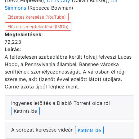
(Deva Hopewell),
Chris Coy
(Calvin Bunker),
Lili
Simmons
(Rebecca Bowman)
Előzetes keresése (YouTube)
Előzetes megtekintése (IMDb)
Megtekintések:
72,223
Leírás:
A feltételesen szabadlábra került tolvaj felveszi Lucas
Hood, a Pennsylvania állambeli Banshee városka
seriffjének személyazonosságát. A városban él régi
szerelme, akit tizenöt évvel ezelőtt látott utoljára.
Carrie azóta újból férjhez ment.
Ingyenes letöltés a Diabló Torrent oldalról
Kattints ide
A sorozat keresése videán
Kattints ide