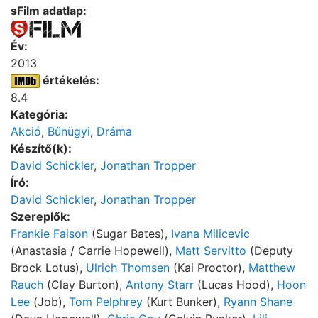
sFilm adatlap:
Év:
2013
értékelés:
8.4
Kategória:
Akció
,
Bűnügyi
,
Dráma
Készítő(k):
David Schickler
,
Jonathan Tropper
Író:
David Schickler
,
Jonathan Tropper
Szereplők:
Frankie Faison
(Sugar Bates),
Ivana Milicevic
(Anastasia / Carrie Hopewell),
Matt Servitto
(Deputy
Brock Lotus),
Ulrich Thomsen
(Kai Proctor),
Matthew
Rauch
(Clay Burton),
Antony Starr
(Lucas Hood),
Hoon
Lee
(Job),
Tom Pelphrey
(Kurt Bunker),
Ryann Shane