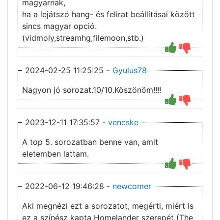
magyarnak,
ha a lejátszó hang- és felirat beállításai között
sincs magyar opció.
(vidmoly,streamhg,filemoon,stb.)
2024-02-25 11:25:25 -
Gyulus78
Nagyon jó sorozat.10/10.Köszönöm!!!!
2023-12-11 17:35:57 -
vencske
A top 5. sorozatban benne van, amit
eletemben lattam.
2022-06-12 19:46:28 -
newcomer
Aki megnézi ezt a sorozatot, megérti, miért is
ez a színész kapta Homelander szerepét (The