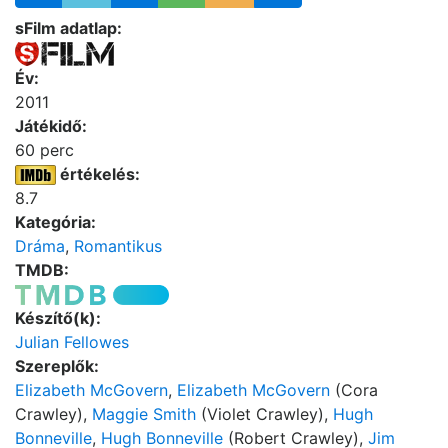
sFilm adatlap:
Év:
2011
Játékidő:
60 perc
értékelés:
8.7
Kategória:
Dráma
,
Romantikus
TMDB:
Készítő(k):
Julian Fellowes
Szereplők:
Elizabeth McGovern
,
Elizabeth McGovern
(Cora
Crawley),
Maggie Smith
(Violet Crawley),
Hugh
Bonneville
,
Hugh Bonneville
(Robert Crawley),
Jim