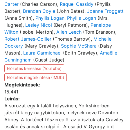
Carter
(Charles Carson),
Raquel Cassidy
(Phyllis
Baxter),
Brendan Coyle
(John Bates),
Joanne Froggatt
(Anna Smith),
Phyllis Logan
,
Phyllis Logan
(Mrs.
Hughes),
Lesley Nicol
(Beryl Patmore),
Penelope
Wilton
(Isobel Merton),
Allen Leech
(Tom Branson),
Robert James-Collier
(Thomas Barrow),
Michelle
Dockery
(Mary Crawley),
Sophie McShera
(Daisy
Mason),
Laura Carmichael
(Edith Crawley),
Amaëlle
Cunningham
(Guest Judge)
Előzetes keresése (YouTube)
Előzetes megtekintése (IMDb)
Megtekintések:
15,441
Leírás:
A sorozat egy kitalált helyszínen, Yorkshire-ben
játszótik egy nagybirtokon, melynek neve Downton
Abbey. A történet főszereplői az arisztokrata Crawley
család és annak szolgálói. A család V. György brit