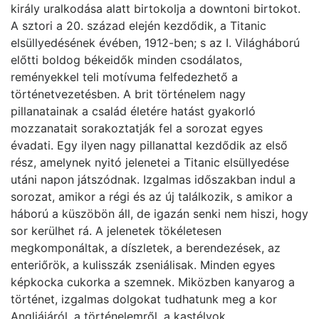
király uralkodása alatt birtokolja a downtoni birtokot.
A sztori a 20. század elején kezdődik, a Titanic
elsüllyedésének évében, 1912-ben; s az I. Világháború
előtti boldog békeidők minden csodálatos,
reményekkel teli motívuma felfedezhető a
történetvezetésben. A brit történelem nagy
pillanatainak a család életére hatást gyakorló
mozzanatait sorakoztatják fel a sorozat egyes
évadati. Egy ilyen nagy pillanattal kezdődik az első
rész, amelynek nyitó jelenetei a Titanic elsüllyedése
utáni napon játszódnak. Izgalmas időszakban indul a
sorozat, amikor a régi és az új találkozik, s amikor a
háború a küszöbön áll, de igazán senki nem hiszi, hogy
sor kerülhet rá. A jelenetek tökéletesen
megkomponáltak, a díszletek, a berendezések, az
enteriőrök, a kulisszák zseniálisak. Minden egyes
képkocka cukorka a szemnek. Miközben kanyarog a
történet, izgalmas dolgokat tudhatunk meg a kor
Angliájáról, a történelemről, a kastélyok