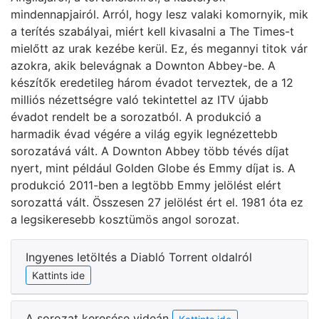
mindennapjairól. Arról, hogy lesz valaki komornyik, mik
a terítés szabályai, miért kell kivasalni a The Times-t
mielőtt az urak kezébe kerül. Ez, és megannyi titok vár
azokra, akik belevágnak a Downton Abbey-be. A
készítők eredetileg három évadot terveztek, de a 12
milliós nézettségre való tekintettel az ITV újabb
évadot rendelt be a sorozatból. A produkció a
harmadik évad végére a világ egyik legnézettebb
sorozatává vált. A Downton Abbey több tévés díjat
nyert, mint például Golden Globe és Emmy díjat is. A
produkció 2011-ben a legtöbb Emmy jelölést elért
sorozattá vált. Összesen 27 jelölést ért el. 1981 óta ez
a legsikeresebb kosztümös angol sorozat.
Ingyenes letöltés a Diabló Torrent oldalról
Kattints ide
A sorozat keresése videán