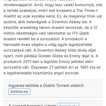
mindennapjairól. Arról, hogy lesz valaki komornyik, mik
a terítés szabályai, miért kell kivasalni a The Times-t
mielőtt az urak kezébe kerül. Ez, és megannyi titok vár
azokra, akik belevágnak a Downton Abbey-be. A
készítők eredetileg három évadot terveztek, de a 12
milliós nézettségre való tekintettel az ITV újabb
évadot rendelt be a sorozatból. A produkció a
harmadik évad végére a világ egyik legnézettebb
sorozatává vált. A Downton Abbey több tévés díjat
nyert, mint például Golden Globe és Emmy díjat is. A
produkció 2011-ben a legtöbb Emmy jelölést elért
sorozattá vált. Összesen 27 jelölést ért el. 1981 óta ez
a legsikeresebb kosztümös angol sorozat.
Ingyenes letöltés a Diabló Torrent oldalról
Kattints ide
A sorozat keresése videán