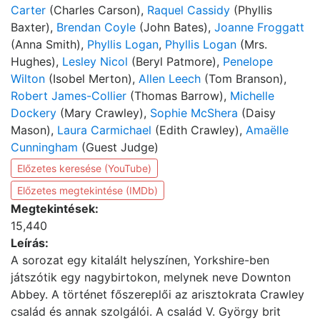
Carter
(Charles Carson),
Raquel Cassidy
(Phyllis
Baxter),
Brendan Coyle
(John Bates),
Joanne Froggatt
(Anna Smith),
Phyllis Logan
,
Phyllis Logan
(Mrs.
Hughes),
Lesley Nicol
(Beryl Patmore),
Penelope
Wilton
(Isobel Merton),
Allen Leech
(Tom Branson),
Robert James-Collier
(Thomas Barrow),
Michelle
Dockery
(Mary Crawley),
Sophie McShera
(Daisy
Mason),
Laura Carmichael
(Edith Crawley),
Amaëlle
Cunningham
(Guest Judge)
Előzetes keresése (YouTube)
Előzetes megtekintése (IMDb)
Megtekintések:
15,440
Leírás:
A sorozat egy kitalált helyszínen, Yorkshire-ben
játszótik egy nagybirtokon, melynek neve Downton
Abbey. A történet főszereplői az arisztokrata Crawley
család és annak szolgálói. A család V. György brit