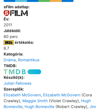
sFilm adatlap:
Év:
2011
Játékidő:
60 perc
értékelés:
8.7
Kategória:
Dráma
,
Romantikus
TMDB:
Készítő(k):
Julian Fellowes
Szereplők:
Elizabeth McGovern
,
Elizabeth McGovern
(Cora
Crawley),
Maggie Smith
(Violet Crawley),
Hugh
Bonneville
,
Hugh Bonneville
(Robert Crawley),
Jim