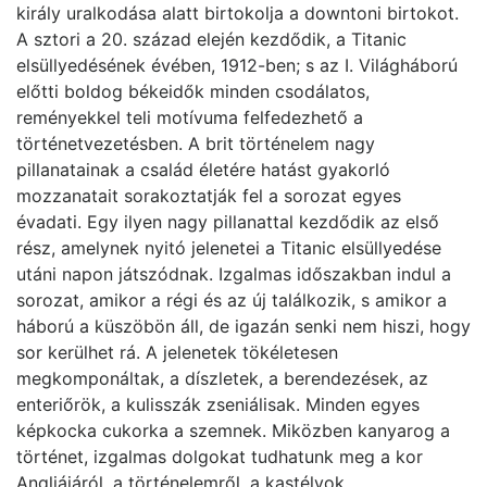
király uralkodása alatt birtokolja a downtoni birtokot.
A sztori a 20. század elején kezdődik, a Titanic
elsüllyedésének évében, 1912-ben; s az I. Világháború
előtti boldog békeidők minden csodálatos,
reményekkel teli motívuma felfedezhető a
történetvezetésben. A brit történelem nagy
pillanatainak a család életére hatást gyakorló
mozzanatait sorakoztatják fel a sorozat egyes
évadati. Egy ilyen nagy pillanattal kezdődik az első
rész, amelynek nyitó jelenetei a Titanic elsüllyedése
utáni napon játszódnak. Izgalmas időszakban indul a
sorozat, amikor a régi és az új találkozik, s amikor a
háború a küszöbön áll, de igazán senki nem hiszi, hogy
sor kerülhet rá. A jelenetek tökéletesen
megkomponáltak, a díszletek, a berendezések, az
enteriőrök, a kulisszák zseniálisak. Minden egyes
képkocka cukorka a szemnek. Miközben kanyarog a
történet, izgalmas dolgokat tudhatunk meg a kor
Angliájáról, a történelemről, a kastélyok