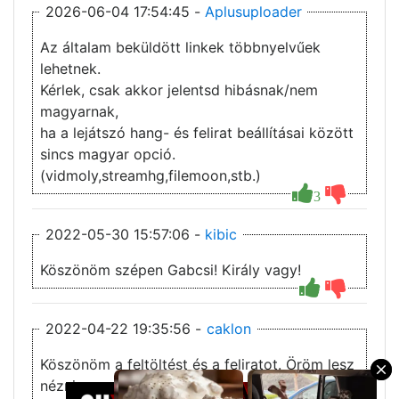
2026-06-04 17:54:45 -
Aplusuploader
Az általam beküldött linkek többnyelvűek
lehetnek.
Kérlek, csak akkor jelentsd hibásnak/nem
magyarnak,
ha a lejátszó hang- és felirat beállításai között
sincs magyar opció.
(vidmoly,streamhg,filemoon,stb.)
3
2022-05-30 15:57:06 -
kibic
Köszönöm szépen Gabcsi! Király vagy!
2022-04-22 19:35:56 -
caklon
Köszönöm a feltöltést és a feliratot. Öröm lesz
×
nézni.