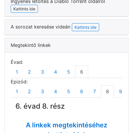
Ingyenes letöltés a Diabló Torrent oldalról
Kattints ide
A sorozat keresése videán
Kattints ide
Megtekintő linkek
Évad:
1
2
3
4
5
6
Epizód:
1
2
3
4
5
6
7
8
9
6. évad 8. rész
A linkek megtekintéséhez