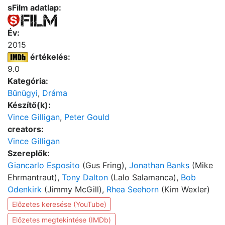
sFilm adatlap:
Év:
2015
értékelés:
9.0
Kategória:
Bűnügyi
,
Dráma
Készítő(k):
Vince Gilligan
,
Peter Gould
creators:
Vince Gilligan
Szereplők:
Giancarlo Esposito
(Gus Fring),
Jonathan Banks
(Mike
Ehrmantraut),
Tony Dalton
(Lalo Salamanca),
Bob
Odenkirk
(Jimmy McGill),
Rhea Seehorn
(Kim Wexler)
Előzetes keresése (YouTube)
Előzetes megtekintése (IMDb)