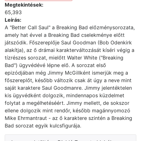
Megtekintések:
65,393
Leírás:
A "Better Call Saul" a Breaking Bad előzménysorozata,
amely hat évvel a Breaking Bad cselekménye előtt
játszódik. Főszereplője Saul Goodman (Bob Odenkirk
alakítja), az ő drámai karakterváltozását kíséri végig a
tízrészes sorozat, mielőtt Walter White ("Breaking
Bad") ügyvédévé lépne elő. A sorozat első
epizódjában még Jimmy McGillként ismerjük meg a
főszereplőt, később változik csak át úgy a neve mint
saját karaktere Saul Goodmanre. Jimmy jelentéktelen
kis ügyvédként dolgozik, mindennapos küzdelmet
folytat a megélhetéséért. Jimmy mellett, de sokszor
ellene dolgozik mint rendőr, később magánnyomozó
Mike Ehrmantraut - az ő karaktere szintén a Breaking
Bad sorozat egyik kulcsfigurája.