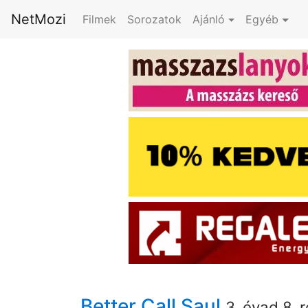
NetMozi
Filmek
Sorozatok
Ajánló
Egyéb
Better Call Saul
3. évad 8. 