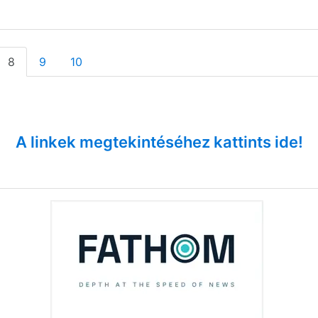
8
9
10
A linkek megtekintéséhez kattints ide!