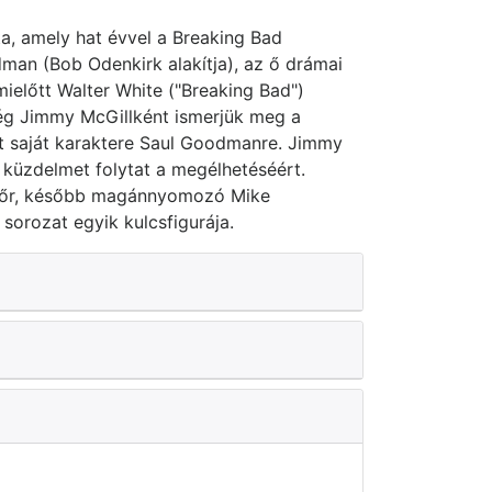
a, amely hat évvel a Breaking Bad
man (Bob Odenkirk alakítja), az ő drámai
mielőtt Walter White ("Breaking Bad")
ég Jimmy McGillként ismerjük meg a
nt saját karaktere Saul Goodmanre. Jimmy
 küzdelmet folytat a megélhetéséért.
endőr, később magánnyomozó Mike
sorozat egyik kulcsfigurája.