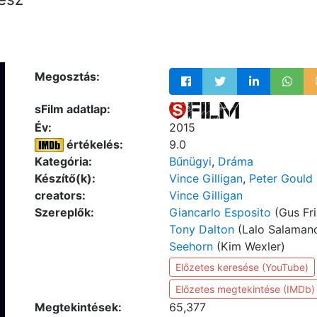
Megosztás:
sFilm adatlap:
Év:
2015
értékelés:
9.0
Kategória:
Bűnügyi
,
Dráma
Készítő(k):
Vince Gilligan
,
Peter Gould
creators:
Vince Gilligan
Szereplők:
Giancarlo Esposito
(Gus Fr
Tony Dalton
(Lalo Salaman
Seehorn
(Kim Wexler)
Előzetes keresése (YouTube)
Előzetes megtekintése (IMDb)
Megtekintések:
65,377