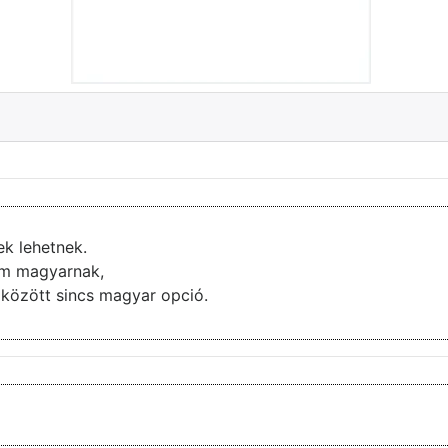
ek lehetnek.
nem magyarnak,
ai között sincs magyar opció.