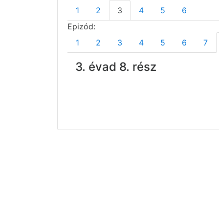
1
2
3
4
5
6
Epizód:
1
2
3
4
5
6
7
3. évad 8. rész