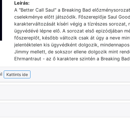
Leírás:
A "Better Call Saul" a Breaking Bad előzménysorozat
cselekménye előtt játszódik. Főszereplője Saul Good
karakterváltozását kíséri végig a tízrészes sorozat, 
ügyvédévé lépne elő. A sorozat első epizódjában m
főszereplőt, később változik csak át úgy a neve mi
jelentéktelen kis ügyvédként dolgozik, mindennapos
Jimmy mellett, de sokszor ellene dolgozik mint r
Ehrmantraut - az ő karaktere szintén a Breaking Bad 
ól
Kattints ide