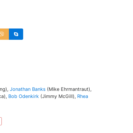
ing),
Jonathan Banks
(Mike Ehrmantraut),
ca),
Bob Odenkirk
(Jimmy McGill),
Rhea