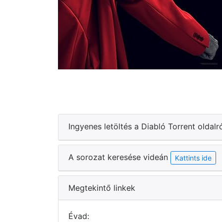
Ingyenes letöltés a Diabló Torrent oldalr
A sorozat keresése videán
Kattints ide
Megtekintő linkek
Évad: