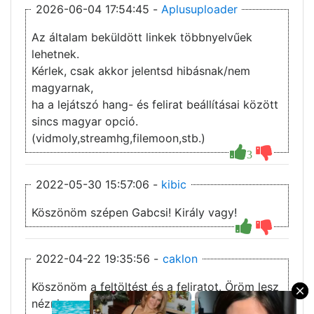
2026-06-04 17:54:45 -
Aplusuploader
Az általam beküldött linkek többnyelvűek
lehetnek.
Kérlek, csak akkor jelentsd hibásnak/nem
magyarnak,
ha a lejátszó hang- és felirat beállításai között
sincs magyar opció.
(vidmoly,streamhg,filemoon,stb.)
3
2022-05-30 15:57:06 -
kibic
Köszönöm szépen Gabcsi! Király vagy!
2022-04-22 19:35:56 -
caklon
Köszönöm a feltöltést és a feliratot. Öröm lesz
×
nézni.