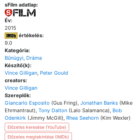
sFilm adatlap:
Év:
2015
értékelés:
9.0
Kategória:
Bűnügyi
,
Dráma
Készítő(k):
Vince Gilligan
,
Peter Gould
creators:
Vince Gilligan
Szereplők:
Giancarlo Esposito
(Gus Fring),
Jonathan Banks
(Mike
Ehrmantraut),
Tony Dalton
(Lalo Salamanca),
Bob
Odenkirk
(Jimmy McGill),
Rhea Seehorn
(Kim Wexler)
Előzetes keresése (YouTube)
Előzetes megtekintése (IMDb)