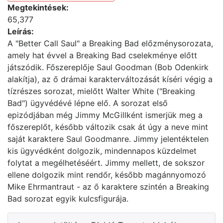
Megtekintések:
65,377
Leírás:
A "Better Call Saul" a Breaking Bad előzménysorozata,
amely hat évvel a Breaking Bad cselekménye előtt
játszódik. Főszereplője Saul Goodman (Bob Odenkirk
alakítja), az ő drámai karakterváltozását kíséri végig a
tízrészes sorozat, mielőtt Walter White ("Breaking
Bad") ügyvédévé lépne elő. A sorozat első
epizódjában még Jimmy McGillként ismerjük meg a
főszereplőt, később változik csak át úgy a neve mint
saját karaktere Saul Goodmanre. Jimmy jelentéktelen
kis ügyvédként dolgozik, mindennapos küzdelmet
folytat a megélhetéséért. Jimmy mellett, de sokszor
ellene dolgozik mint rendőr, később magánnyomozó
Mike Ehrmantraut - az ő karaktere szintén a Breaking
Bad sorozat egyik kulcsfigurája.