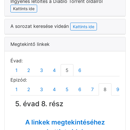
Ingyenes letöltés a Diabló Torrent oldalról
Kattints ide
A sorozat keresése videán
Kattints ide
Megtekintő linkek
Évad:
1
2
3
4
5
6
Epizód:
1
2
3
4
5
6
7
8
9
5. évad 8. rész
A linkek megtekintéséhez