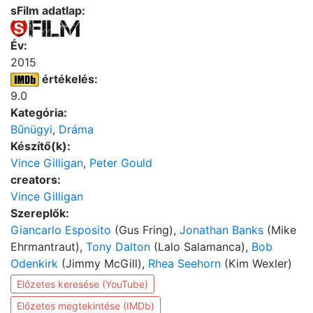
sFilm adatlap:
Év:
2015
értékelés:
9.0
Kategória:
Bűnügyi
,
Dráma
Készítő(k):
Vince Gilligan
,
Peter Gould
creators:
Vince Gilligan
Szereplők:
Giancarlo Esposito
(Gus Fring),
Jonathan Banks
(Mike
Ehrmantraut),
Tony Dalton
(Lalo Salamanca),
Bob
Odenkirk
(Jimmy McGill),
Rhea Seehorn
(Kim Wexler)
Előzetes keresése (YouTube)
Előzetes megtekintése (IMDb)