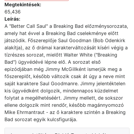
Megtekintések:
65,436
Leírás:
A "Better Call Saul" a Breaking Bad előzménysorozata,
amely hat évvel a Breaking Bad cselekménye előtt
játszódik. Főszereplője Saul Goodman (Bob Odenkirk
alakítja), az ő drámai karakterváltozását kíséri végig a
tízrészes sorozat, mielőtt Walter White ("Breaking
Bad") ügyvédévé lépne elő. A sorozat első
epizódjában még Jimmy McGillként ismerjük meg a
főszereplőt, később változik csak át úgy a neve mint
saját karaktere Saul Goodmanre. Jimmy jelentéktelen
kis ügyvédként dolgozik, mindennapos küzdelmet
folytat a megélhetéséért. Jimmy mellett, de sokszor
ellene dolgozik mint rendőr, később magánnyomozó
Mike Ehrmantraut - az ő karaktere szintén a Breaking
Bad sorozat egyik kulcsfigurája.