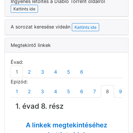
Ingyenes letöltés a Diabló Torrent oldalról
Kattints ide
A sorozat keresése videán
Kattints ide
Megtekintő linkek
Évad:
1
2
3
4
5
6
Epizód:
1
2
3
4
5
6
7
8
9
1. évad 8. rész
A linkek megtekintéséhez