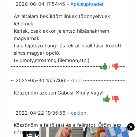
2026-06-04 17:54:45 -
Aplusuploader
Az általam beküldött linkek többnyelvűek
lehetnek.
Kérlek, csak akkor jelentsd hibásnak/nem
magyarnak,
ha a lejátszó hang- és felirat beállításai között
sincs magyar opció.
(vidmoly,streamhg,filemoon,stb.)
3
2022-05-30 15:57:06 -
kibic
Köszönöm szépen Gabcsi! Király vagy!
2022-04-22 19:35:56 -
caklon
Köszönöm a feltöltést és a feliratot. Öröm lesz
×
nézni.