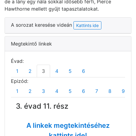
de a lány egy nála sokkal idősebb férfi, Pierce
Hawthorne mellett gyűjt tapasztalatokat.
A sorozat keresése videán
Kattints ide
Megtekintő linkek
Évad:
1
2
3
4
5
6
Epizód:
1
2
3
4
5
6
7
8
9
3. évad 11. rész
A linkek megtekintéséhez
kattints ide!