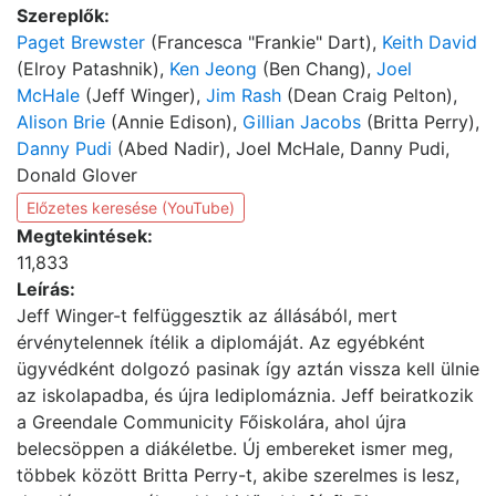
Szereplők:
Paget Brewster
(Francesca "Frankie" Dart),
Keith David
(Elroy Patashnik),
Ken Jeong
(Ben Chang),
Joel
McHale
(Jeff Winger),
Jim Rash
(Dean Craig Pelton),
Alison Brie
(Annie Edison),
Gillian Jacobs
(Britta Perry),
Danny Pudi
(Abed Nadir), Joel McHale, Danny Pudi,
Donald Glover
Előzetes keresése (YouTube)
Megtekintések:
11,833
Leírás:
Jeff Winger-t felfüggesztik az állásából, mert
érvénytelennek ítélik a diplomáját. Az egyébként
ügyvédként dolgozó pasinak így aztán vissza kell ülnie
az iskolapadba, és újra lediplomáznia. Jeff beiratkozik
a Greendale Communicity Főiskolára, ahol újra
belecsöppen a diákéletbe. Új embereket ismer meg,
többek között Britta Perry-t, akibe szerelmes is lesz,