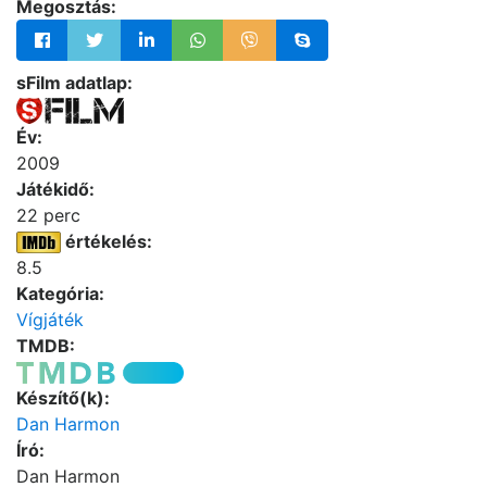
Megosztás:
sFilm adatlap:
Év:
2009
Játékidő:
22 perc
értékelés:
8.5
Kategória:
Vígjáték
TMDB:
Készítő(k):
Dan Harmon
Író:
Dan Harmon