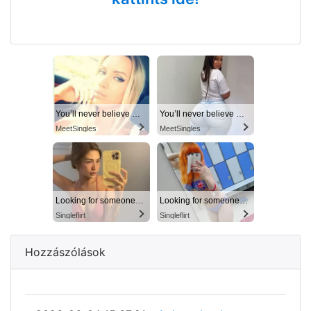
You’ll never believe why I moved to… Columbus
You’ll never believe why I moved to… Columbus
MeetSingles
MeetSingles
Looking for someone in Columbus today
Looking for someone in Columbus today
Singleflirt
Singleflirt
Hozzászólások