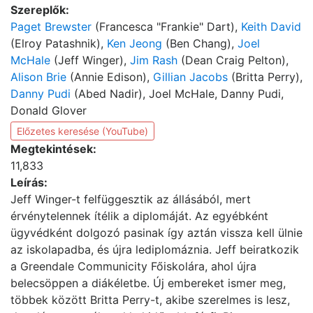
Szereplők:
Paget Brewster
(Francesca "Frankie" Dart),
Keith David
(Elroy Patashnik),
Ken Jeong
(Ben Chang),
Joel
McHale
(Jeff Winger),
Jim Rash
(Dean Craig Pelton),
Alison Brie
(Annie Edison),
Gillian Jacobs
(Britta Perry),
Danny Pudi
(Abed Nadir), Joel McHale, Danny Pudi,
Donald Glover
Előzetes keresése (YouTube)
Megtekintések:
11,833
Leírás:
Jeff Winger-t felfüggesztik az állásából, mert
érvénytelennek ítélik a diplomáját. Az egyébként
ügyvédként dolgozó pasinak így aztán vissza kell ülnie
az iskolapadba, és újra lediplomáznia. Jeff beiratkozik
a Greendale Communicity Főiskolára, ahol újra
belecsöppen a diákéletbe. Új embereket ismer meg,
többek között Britta Perry-t, akibe szerelmes is lesz,