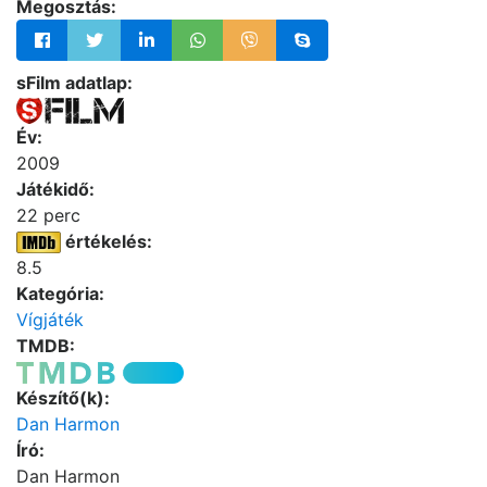
Megosztás:
sFilm adatlap:
Év:
2009
Játékidő:
22 perc
értékelés:
8.5
Kategória:
Vígjáték
TMDB:
Készítő(k):
Dan Harmon
Író:
Dan Harmon