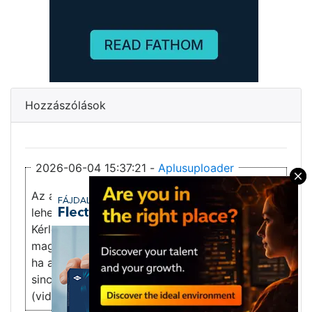
Hozzászólások
2026-06-04 15:37:21 -
Aplusuploader
×
Az általam beküldött linkek többnyelvűek
lehetnek.
Kérlek, csak akkor jelentsd hibásnak/nem
magyarnak,
ha a lejátszó hang- és felirat beállításai között
sincs magyar opció.
(vidmoly,streamhg,filemoon,stb.)