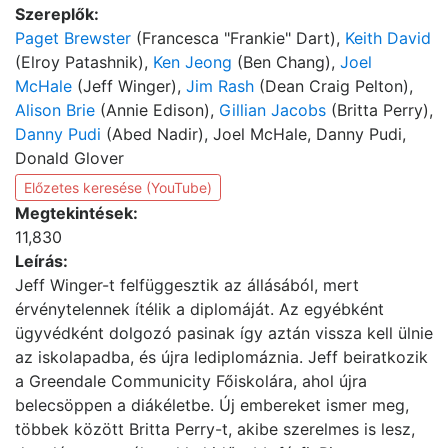
Szereplők:
Paget Brewster
(Francesca "Frankie" Dart),
Keith David
(Elroy Patashnik),
Ken Jeong
(Ben Chang),
Joel
McHale
(Jeff Winger),
Jim Rash
(Dean Craig Pelton),
Alison Brie
(Annie Edison),
Gillian Jacobs
(Britta Perry),
Danny Pudi
(Abed Nadir), Joel McHale, Danny Pudi,
Donald Glover
Előzetes keresése (YouTube)
Megtekintések:
11,830
Leírás:
Jeff Winger-t felfüggesztik az állásából, mert
érvénytelennek ítélik a diplomáját. Az egyébként
ügyvédként dolgozó pasinak így aztán vissza kell ülnie
az iskolapadba, és újra lediplomáznia. Jeff beiratkozik
a Greendale Communicity Főiskolára, ahol újra
belecsöppen a diákéletbe. Új embereket ismer meg,
többek között Britta Perry-t, akibe szerelmes is lesz,