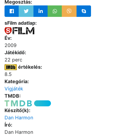
Megosztás:
sFilm adatlap:
Év:
2009
Játékidő:
22 perc
értékelés:
8.5
Kategória:
Vígjáték
TMDB:
Készítő(k):
Dan Harmon
Író:
Dan Harmon