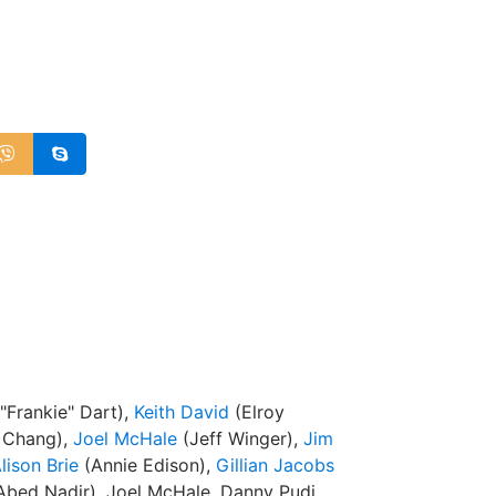
"Frankie" Dart),
Keith David
(Elroy
 Chang),
Joel McHale
(Jeff Winger),
Jim
lison Brie
(Annie Edison),
Gillian Jacobs
Abed Nadir), Joel McHale, Danny Pudi,