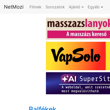
NetMozi
Filmek
Sorozatok
Ajánló
Egyéb
Balfékek