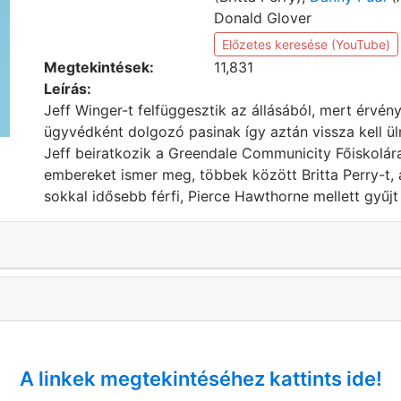
Donald Glover
Előzetes keresése (YouTube)
Megtekintések:
11,831
Leírás:
Jeff Winger-t felfüggesztik az állásából, mert érvén
ügyvédként dolgozó pasinak így aztán vissza kell üln
Jeff beiratkozik a Greendale Communicity Főiskolára
embereket ismer meg, többek között Britta Perry-t, a
sokkal idősebb férfi, Pierce Hawthorne mellett gyűjt
A linkek megtekintéséhez kattints ide!