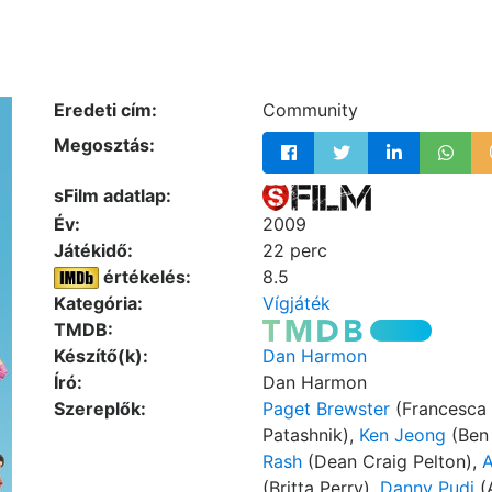
Eredeti cím:
Community
Megosztás:
sFilm adatlap:
Év:
2009
Játékidő:
22 perc
értékelés:
8.5
Kategória:
Vígjáték
TMDB:
Készítő(k):
Dan Harmon
Író:
Dan Harmon
Szereplők:
Paget Brewster
(Francesca 
Patashnik),
Ken Jeong
(Ben
Rash
(Dean Craig Pelton),
A
(Britta Perry),
Danny Pudi
(