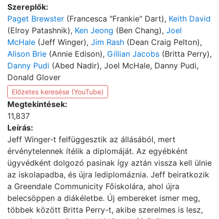
Szereplők:
Paget Brewster
(Francesca "Frankie" Dart),
Keith David
(Elroy Patashnik),
Ken Jeong
(Ben Chang),
Joel
McHale
(Jeff Winger),
Jim Rash
(Dean Craig Pelton),
Alison Brie
(Annie Edison),
Gillian Jacobs
(Britta Perry),
Danny Pudi
(Abed Nadir), Joel McHale, Danny Pudi,
Donald Glover
Előzetes keresése (YouTube)
Megtekintések:
11,837
Leírás:
Jeff Winger-t felfüggesztik az állásából, mert
érvénytelennek ítélik a diplomáját. Az egyébként
ügyvédként dolgozó pasinak így aztán vissza kell ülnie
az iskolapadba, és újra lediplomáznia. Jeff beiratkozik
a Greendale Communicity Főiskolára, ahol újra
belecsöppen a diákéletbe. Új embereket ismer meg,
többek között Britta Perry-t, akibe szerelmes is lesz,