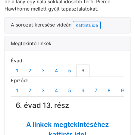
de a lány egy nála sokkal idősebb férfi, Pierce
Hawthorne mellett gyűjt tapasztalatokat.
A sorozat keresése videán
Kattints ide
Megtekintő linkek
Évad:
1
2
3
4
5
6
Epizód:
1
2
3
4
5
6
7
8
9
6. évad 13. rész
A linkek megtekintéséhez
kattints ide!