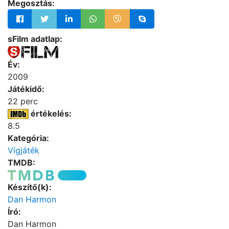
Megosztás:
sFilm adatlap:
Év:
2009
Játékidő:
22 perc
értékelés:
8.5
Kategória:
Vígjáték
TMDB:
Készítő(k):
Dan Harmon
Író:
Dan Harmon