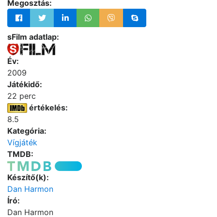
Megosztás:
sFilm adatlap:
Év:
2009
Játékidő:
22 perc
értékelés:
8.5
Kategória:
Vígjáték
TMDB:
Készítő(k):
Dan Harmon
Író:
Dan Harmon