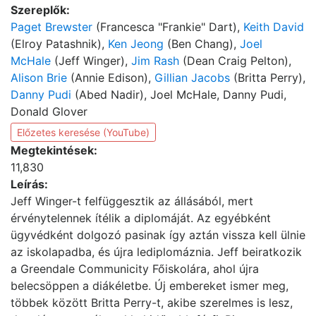
Szereplők:
Paget Brewster
(Francesca "Frankie" Dart),
Keith David
(Elroy Patashnik),
Ken Jeong
(Ben Chang),
Joel
McHale
(Jeff Winger),
Jim Rash
(Dean Craig Pelton),
Alison Brie
(Annie Edison),
Gillian Jacobs
(Britta Perry),
Danny Pudi
(Abed Nadir), Joel McHale, Danny Pudi,
Donald Glover
Előzetes keresése (YouTube)
Megtekintések:
11,830
Leírás:
Jeff Winger-t felfüggesztik az állásából, mert
érvénytelennek ítélik a diplomáját. Az egyébként
ügyvédként dolgozó pasinak így aztán vissza kell ülnie
az iskolapadba, és újra lediplomáznia. Jeff beiratkozik
a Greendale Communicity Főiskolára, ahol újra
belecsöppen a diákéletbe. Új embereket ismer meg,
többek között Britta Perry-t, akibe szerelmes is lesz,