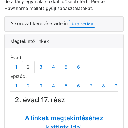
de a lány egy nála sokkal idősebb férfi, Pierce
Hawthorne mellett gyűjt tapasztalatokat.
A sorozat keresése videán
Kattints ide
Megtekintő linkek
Évad:
1
2
3
4
5
6
Epizód:
1
2
3
4
5
6
7
8
9
2. évad 17. rész
A linkek megtekintéséhez
kattints ide!