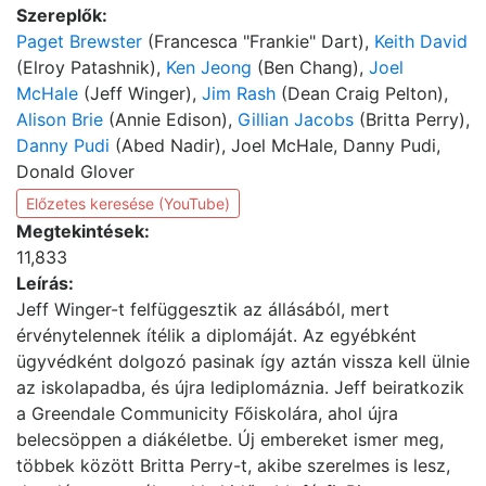
Szereplők:
Paget Brewster
(Francesca "Frankie" Dart),
Keith David
(Elroy Patashnik),
Ken Jeong
(Ben Chang),
Joel
McHale
(Jeff Winger),
Jim Rash
(Dean Craig Pelton),
Alison Brie
(Annie Edison),
Gillian Jacobs
(Britta Perry),
Danny Pudi
(Abed Nadir), Joel McHale, Danny Pudi,
Donald Glover
Előzetes keresése (YouTube)
Megtekintések:
11,833
Leírás:
Jeff Winger-t felfüggesztik az állásából, mert
érvénytelennek ítélik a diplomáját. Az egyébként
ügyvédként dolgozó pasinak így aztán vissza kell ülnie
az iskolapadba, és újra lediplomáznia. Jeff beiratkozik
a Greendale Communicity Főiskolára, ahol újra
belecsöppen a diákéletbe. Új embereket ismer meg,
többek között Britta Perry-t, akibe szerelmes is lesz,