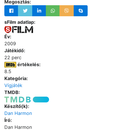
Megosztás:
sFilm adatlap:
Év:
2009
Játékidő:
22 perc
értékelés:
8.5
Kategória:
Vígjáték
TMDB:
Készítő(k):
Dan Harmon
Író:
Dan Harmon