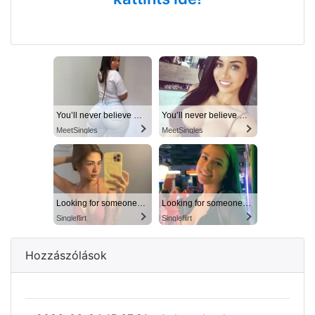
You’ll never believe why I moved to… Columbus
You’ll never believe why I moved to… Columbus
MeetSingles
MeetSingles
Looking for someone in Columbus today
Looking for someone in Columbus today
Singleflirt
Singleflirt
Hozzászólások