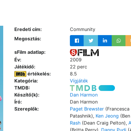
Eredeti cím:
Community
Megosztás:
sFilm adatlap:
Év:
2009
Játékidő:
22 perc
értékelés:
8.5
Kategória:
Vígjáték
TMDB:
Készítő(k):
Dan Harmon
Író:
Dan Harmon
Szereplők:
Paget Brewster
(Francesca 
Patashnik),
Ken Jeong
(Ben
Rash
(Dean Craig Pelton),
A
(Britta Perry),
Danny Pudi
(