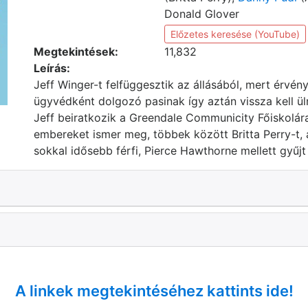
Donald Glover
Előzetes keresése (YouTube)
Megtekintések:
11,832
Leírás:
Jeff Winger-t felfüggesztik az állásából, mert érvén
ügyvédként dolgozó pasinak így aztán vissza kell üln
Jeff beiratkozik a Greendale Communicity Főiskolára
embereket ismer meg, többek között Britta Perry-t, a
sokkal idősebb férfi, Pierce Hawthorne mellett gyűjt
A linkek megtekintéséhez kattints ide!