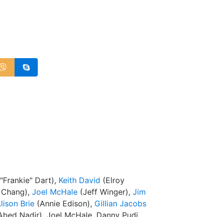
"Frankie" Dart),
Keith David
(Elroy
 Chang),
Joel McHale
(Jeff Winger),
Jim
lison Brie
(Annie Edison),
Gillian Jacobs
Abed Nadir), Joel McHale, Danny Pudi,