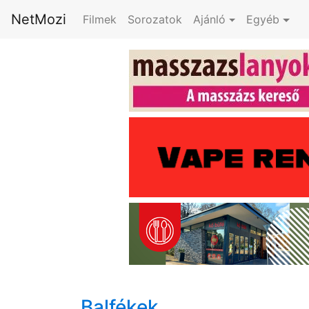
NetMozi
Filmek
Sorozatok
Ajánló
Egyéb
Balfékek