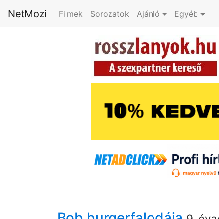
NetMozi
Filmek
Sorozatok
Ajánló
Egyéb
Bob burgerfalodája
9. éva