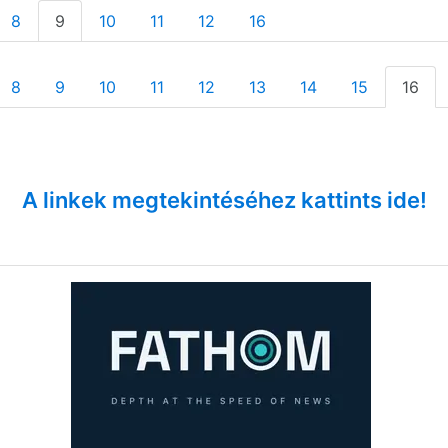
8
9
10
11
12
16
8
9
10
11
12
13
14
15
16
A linkek megtekintéséhez kattints ide!