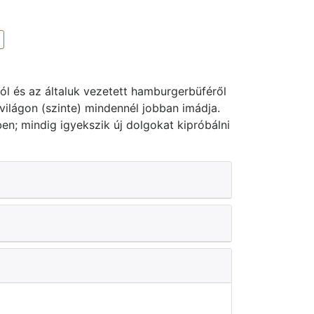
ról és az általuk vezetett hamburgerbüféről
 világon (szinte) mindennél jobban imádja.
en; mindig igyekszik új dolgokat kipróbálni