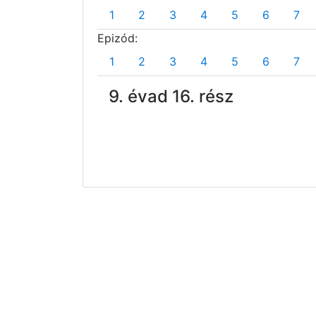
1
2
3
4
5
6
7
Epizód:
1
2
3
4
5
6
7
9. évad 16. rész