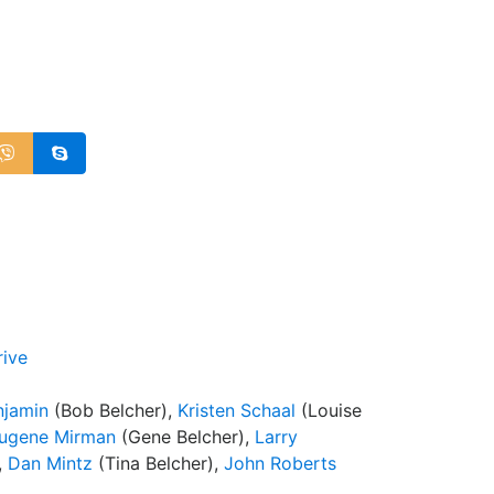
rive
njamin
(Bob Belcher),
Kristen Schaal
(Louise
ugene Mirman
(Gene Belcher),
Larry
,
Dan Mintz
(Tina Belcher),
John Roberts