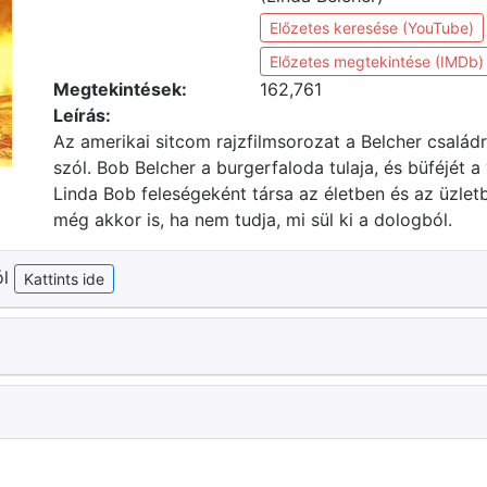
Előzetes keresése (YouTube)
Előzetes megtekintése (IMDb)
Megtekintések:
162,761
Leírás:
Az amerikai sitcom rajzfilmsorozat a Belcher család
szól. Bob Belcher a burgerfaloda tulaja, és büféjét a
Linda Bob feleségeként társa az életben és az üzletb
még akkor is, ha nem tudja, mi sül ki a dologból.
ól
Kattints ide