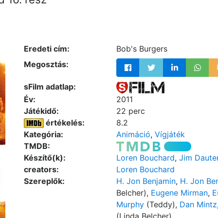
Eredeti cím:
Bob's Burgers
Megosztás:
sFilm adatlap:
Év:
2011
Játékidő:
22 perc
értékelés:
8.2
Kategória:
Animáció
,
Vígjáték
TMDB:
Készítő(k):
Loren Bouchard
,
Jim Daute
creators:
Loren Bouchard
Szereplők:
H. Jon Benjamin
,
H. Jon Be
Belcher),
Eugene Mirman
,
E
Murphy
(Teddy),
Dan Mintz
(Linda Belcher)