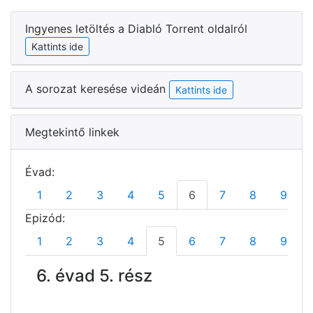
Ingyenes letöltés a Diabló Torrent oldalról
Kattints ide
A sorozat keresése videán
Kattints ide
Megtekintő linkek
Évad:
1
2
3
4
5
6
7
8
9
Epizód:
1
2
3
4
5
6
7
8
9
6. évad 5. rész