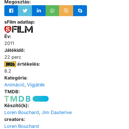
Megosztás:
sFilm adatlap:
Év:
2011
Játékidő:
22 perc
értékelés:
8.2
Kategória:
Animáció
,
Vígjáték
TMDB:
Készítő(k):
Loren Bouchard
,
Jim Dauterive
creators:
Loren Bouchard