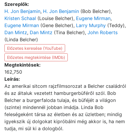
Szereplők:
H. Jon Benjamin
,
H. Jon Benjamin
(Bob Belcher),
Kristen Schaal
(Louise Belcher),
Eugene Mirman
,
Eugene Mirman
(Gene Belcher),
Larry Murphy
(Teddy),
Dan Mintz
,
Dan Mintz
(Tina Belcher),
John Roberts
(Linda Belcher)
Előzetes keresése (YouTube)
Előzetes megtekintése (IMDb)
Megtekintések:
162,750
Leírás:
Az amerikai sitcom rajzfilmsorozat a Belcher családról
és az általuk vezetett hamburgerbüféről szól. Bob
Belcher a burgerfaloda tulaja, és büféjét a világon
(szinte) mindennél jobban imádja. Linda Bob
feleségeként társa az életben és az üzletben; mindig
igyekszik új dolgokat kipróbálni még akkor is, ha nem
tudja, mi sül ki a dologból.