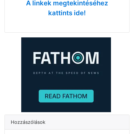
A linkek megtekintéséhez
kattints ide!
Hozzászólások