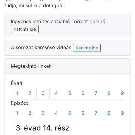
tudja, mi sül ki a dologból.
Ingyenes letöltés a Diabló Torrent oldalról
Kattints ide
A sorozat keresése videán
Kattints ide
Megtekintő linkek
Évad:
1
2
3
4
5
6
7
8
9
Epizód:
1
2
3
4
5
6
7
8
9
3. évad 14. rész