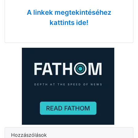
A linkek megtekintéséhez
kattints ide!
Hozzászólások