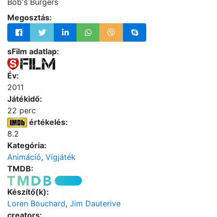
Bob's Burgers
Megosztás:
sFilm adatlap:
Év:
2011
Játékidő:
22 perc
értékelés:
8.2
Kategória:
Animáció
,
Vígjáték
TMDB:
Készítő(k):
Loren Bouchard
,
Jim Dauterive
creators: