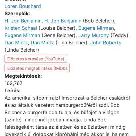
Loren Bouchard
Szereplők:
H. Jon Benjamin
,
H. Jon Benjamin
(Bob Belcher),
Kristen Schaal
(Louise Belcher),
Eugene Mirman
,
Eugene Mirman
(Gene Belcher),
Larry Murphy
(Teddy),
Dan Mintz
,
Dan Mintz
(Tina Belcher),
John Roberts
(Linda Belcher)
Előzetes keresése (YouTube)
Előzetes megtekintése (IMDb)
Megtekintések:
162,767
Leírás:
Az amerikai sitcom rajzfilmsorozat a Belcher családról
és az általuk vezetett hamburgerbüféről szól. Bob
Belcher a burgerfaloda tulaja, és büféjét a világon
(szinte) mindennél jobban imádja. Linda Bob
feleségeként társa az életben és az üzletben; mindig
igyekszik új dolgokat kipróbálni még akkor is, ha nem