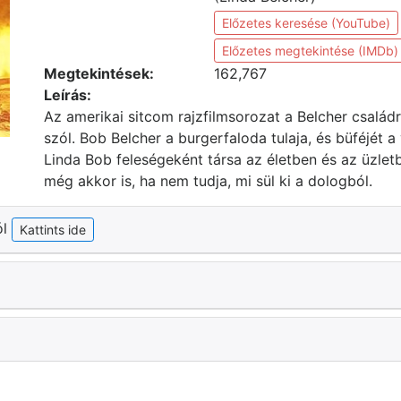
Előzetes keresése (YouTube)
Előzetes megtekintése (IMDb)
Megtekintések:
162,767
Leírás:
Az amerikai sitcom rajzfilmsorozat a Belcher család
szól. Bob Belcher a burgerfaloda tulaja, és büféjét a
Linda Bob feleségeként társa az életben és az üzletb
még akkor is, ha nem tudja, mi sül ki a dologból.
ól
Kattints ide