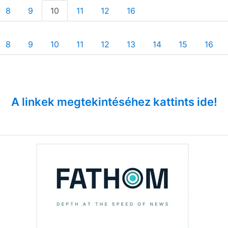
8
9
10
11
12
16
8
9
10
11
12
13
14
15
16
A linkek megtekintéséhez kattints ide!