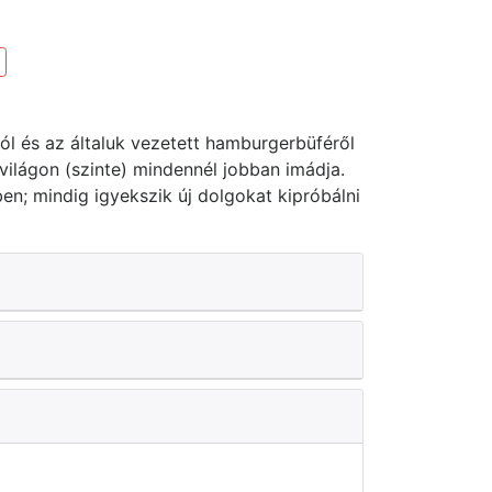
ról és az általuk vezetett hamburgerbüféről
 világon (szinte) mindennél jobban imádja.
en; mindig igyekszik új dolgokat kipróbálni