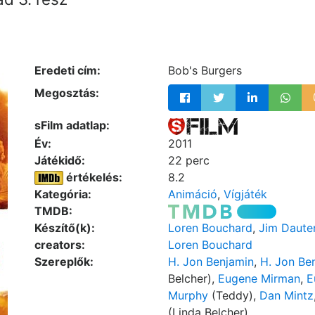
Eredeti cím:
Bob's Burgers
Megosztás:
sFilm adatlap:
Év:
2011
Játékidő:
22 perc
értékelés:
8.2
Kategória:
Animáció
,
Vígjáték
TMDB:
Készítő(k):
Loren Bouchard
,
Jim Daute
creators:
Loren Bouchard
Szereplők:
H. Jon Benjamin
,
H. Jon Be
Belcher),
Eugene Mirman
,
E
Murphy
(Teddy),
Dan Mintz
(Linda Belcher)