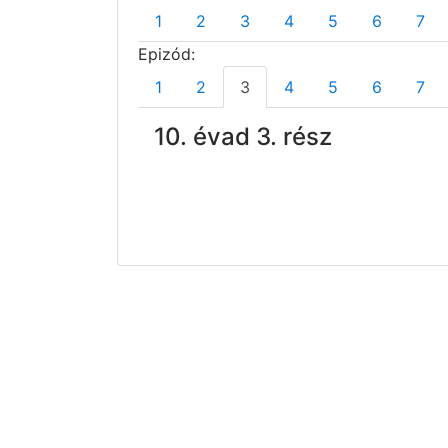
1
2
3
4
5
6
7
Epizód:
1
2
3
4
5
6
7
10. évad 3. rész