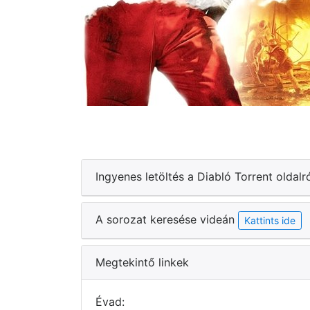
Ingyenes letöltés a Diabló Torrent oldalr
A sorozat keresése videán
Kattints ide
Megtekintő linkek
Évad: