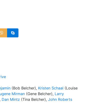
rive
njamin
(Bob Belcher),
Kristen Schaal
(Louise
ugene Mirman
(Gene Belcher),
Larry
,
Dan Mintz
(Tina Belcher),
John Roberts