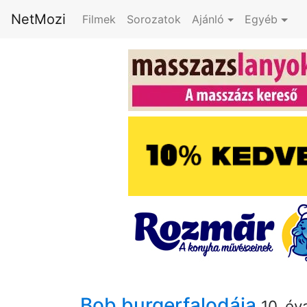
NetMozi
Filmek
Sorozatok
Ajánló
Egyéb
Bob burgerfalodája
10. év