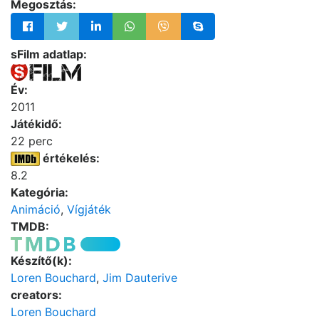
Megosztás:
sFilm adatlap:
Év:
2011
Játékidő:
22 perc
értékelés:
8.2
Kategória:
Animáció
,
Vígjáték
TMDB:
Készítő(k):
Loren Bouchard
,
Jim Dauterive
creators:
Loren Bouchard