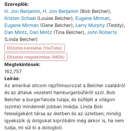
Szereplők:
H. Jon Benjamin
,
H. Jon Benjamin
(Bob Belcher),
Kristen Schaal
(Louise Belcher),
Eugene Mirman
,
Eugene Mirman
(Gene Belcher),
Larry Murphy
(Teddy),
Dan Mintz
,
Dan Mintz
(Tina Belcher),
John Roberts
(Linda Belcher)
Előzetes keresése (YouTube)
Előzetes megtekintése (IMDb)
Megtekintések:
162,757
Leírás:
Az amerikai sitcom rajzfilmsorozat a Belcher családról
és az általuk vezetett hamburgerbüféről szól. Bob
Belcher a burgerfaloda tulaja, és büféjét a világon
(szinte) mindennél jobban imádja. Linda Bob
feleségeként társa az életben és az üzletben; mindig
igyekszik új dolgokat kipróbálni még akkor is, ha nem
tudja, mi sül ki a dologból.