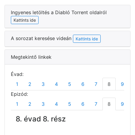
Ingyenes letöltés a Diabló Torrent oldalról
Kattints ide
A sorozat keresése videán
Kattints ide
Megtekintő linkek
Évad:
1
2
3
4
5
6
7
8
9
Epizód:
1
2
3
4
5
6
7
8
9
8. évad 8. rész