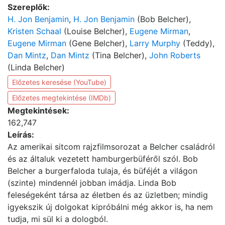
Szereplők:
H. Jon Benjamin
,
H. Jon Benjamin
(Bob Belcher),
Kristen Schaal
(Louise Belcher),
Eugene Mirman
,
Eugene Mirman
(Gene Belcher),
Larry Murphy
(Teddy),
Dan Mintz
,
Dan Mintz
(Tina Belcher),
John Roberts
(Linda Belcher)
Előzetes keresése (YouTube)
Előzetes megtekintése (IMDb)
Megtekintések:
162,747
Leírás:
Az amerikai sitcom rajzfilmsorozat a Belcher családról
és az általuk vezetett hamburgerbüféről szól. Bob
Belcher a burgerfaloda tulaja, és büféjét a világon
(szinte) mindennél jobban imádja. Linda Bob
feleségeként társa az életben és az üzletben; mindig
igyekszik új dolgokat kipróbálni még akkor is, ha nem
tudja, mi sül ki a dologból.