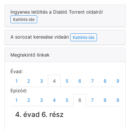
Ingyenes letöltés a Diabló Torrent oldalról
Kattints ide
A sorozat keresése videán
Kattints ide
Megtekintő linkek
Évad:
1
2
3
4
5
6
7
8
9
Epizód:
1
2
3
4
5
6
7
8
9
4. évad 6. rész