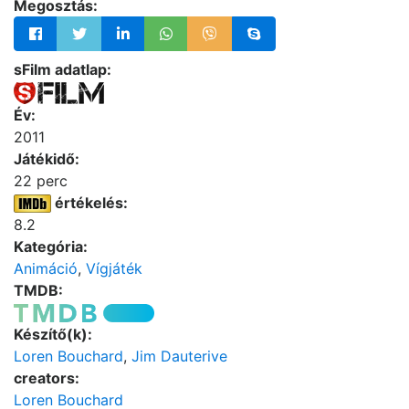
Megosztás:
sFilm adatlap:
Év:
2011
Játékidő:
22 perc
értékelés:
8.2
Kategória:
Animáció
,
Vígjáték
TMDB:
Készítő(k):
Loren Bouchard
,
Jim Dauterive
creators:
Loren Bouchard