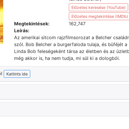
Előzetes keresése (YouTube)
Előzetes megtekintése (IMDb)
Megtekintések:
162,747
Leírás:
Az amerikai sitcom rajzfilmsorozat a Belcher család
szól. Bob Belcher a burgerfaloda tulaja, és büféjét a
Linda Bob feleségeként társa az életben és az üzletb
még akkor is, ha nem tudja, mi sül ki a dologból.
ól
Kattints ide