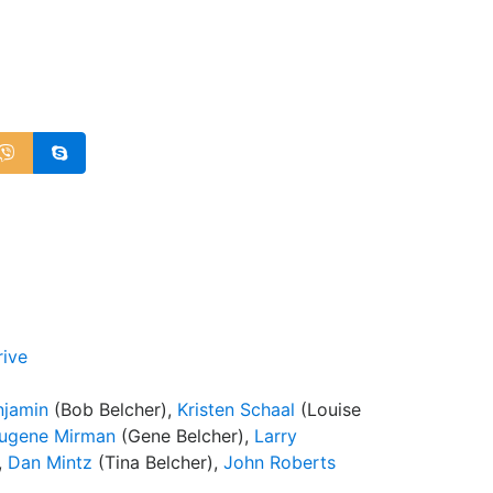
rive
njamin
(Bob Belcher),
Kristen Schaal
(Louise
ugene Mirman
(Gene Belcher),
Larry
,
Dan Mintz
(Tina Belcher),
John Roberts