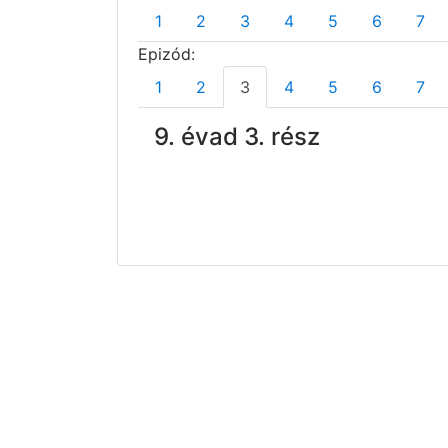
1
2
3
4
5
6
7
Epizód:
1
2
3
4
5
6
7
9. évad 3. rész