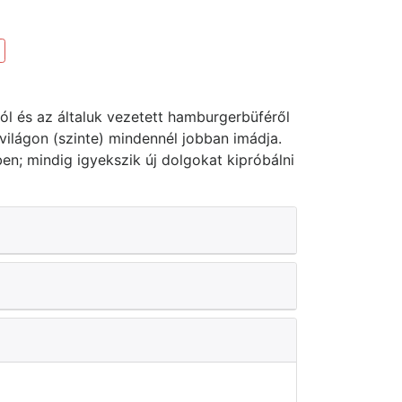
ról és az általuk vezetett hamburgerbüféről
 világon (szinte) mindennél jobban imádja.
en; mindig igyekszik új dolgokat kipróbálni