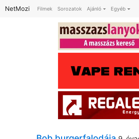
NetMozi
Filmek
Sorozatok
Ajánló
Egyéb
Bob burgerfalodája
9. éva