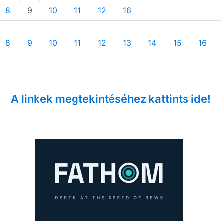
8
9
10
11
12
16
8
9
10
11
12
13
14
15
16
A linkek megtekintéséhez kattints ide!