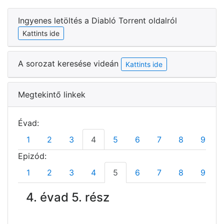
Ingyenes letöltés a Diabló Torrent oldalról
Kattints ide
A sorozat keresése videán
Kattints ide
Megtekintő linkek
Évad:
1
2
3
4
5
6
7
8
9
Epizód:
1
2
3
4
5
6
7
8
9
4. évad 5. rész