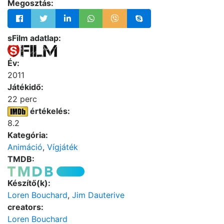
Megosztás:
sFilm adatlap:
Év:
2011
Játékidő:
22 perc
értékelés:
8.2
Kategória:
Animáció
,
Vígjáték
TMDB:
Készítő(k):
Loren Bouchard
,
Jim Dauterive
creators:
Loren Bouchard