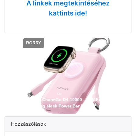
A linkek megtekintéséhez
kattints ide!
RORRY
RORRY CharmGo D4-10000 - 45W Fast
Charging sleek Power Bank
Hozzászólások