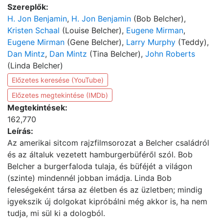
Szereplők:
H. Jon Benjamin
,
H. Jon Benjamin
(Bob Belcher),
Kristen Schaal
(Louise Belcher),
Eugene Mirman
,
Eugene Mirman
(Gene Belcher),
Larry Murphy
(Teddy),
Dan Mintz
,
Dan Mintz
(Tina Belcher),
John Roberts
(Linda Belcher)
Előzetes keresése (YouTube)
Előzetes megtekintése (IMDb)
Megtekintések:
162,770
Leírás:
Az amerikai sitcom rajzfilmsorozat a Belcher családról
és az általuk vezetett hamburgerbüféről szól. Bob
Belcher a burgerfaloda tulaja, és büféjét a világon
(szinte) mindennél jobban imádja. Linda Bob
feleségeként társa az életben és az üzletben; mindig
igyekszik új dolgokat kipróbálni még akkor is, ha nem
tudja, mi sül ki a dologból.