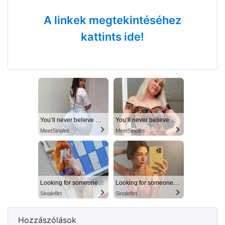
A linkek megtekintéséhez
kattints ide!
You’ll never believe why I moved to… Columbus
You’ll never believe why I moved to… Columbus
MeetSingles
MeetSingles
Looking for someone in Columbus today
Looking for someone in Columbus today
Singleflirt
Singleflirt
Hozzászólások