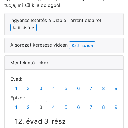
tudja, mi sül ki a dologból.
Ingyenes letöltés a Diabló Torrent oldalról
Kattints ide
A sorozat keresése videán
Kattints ide
Megtekintő linkek
Évad:
1
2
3
4
5
6
7
8
9
Epizód:
1
2
3
4
5
6
7
8
9
12. évad 3. rész