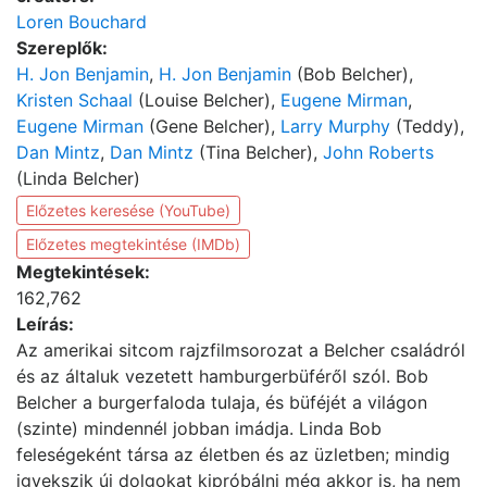
Loren Bouchard
Szereplők:
H. Jon Benjamin
,
H. Jon Benjamin
(Bob Belcher),
Kristen Schaal
(Louise Belcher),
Eugene Mirman
,
Eugene Mirman
(Gene Belcher),
Larry Murphy
(Teddy),
Dan Mintz
,
Dan Mintz
(Tina Belcher),
John Roberts
(Linda Belcher)
Előzetes keresése (YouTube)
Előzetes megtekintése (IMDb)
Megtekintések:
162,762
Leírás:
Az amerikai sitcom rajzfilmsorozat a Belcher családról
és az általuk vezetett hamburgerbüféről szól. Bob
Belcher a burgerfaloda tulaja, és büféjét a világon
(szinte) mindennél jobban imádja. Linda Bob
feleségeként társa az életben és az üzletben; mindig
igyekszik új dolgokat kipróbálni még akkor is, ha nem