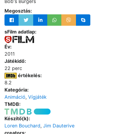
Bob's Burgers
Megosztás:
sFilm adatlap:
Év:
2011
Játékidő:
22 perc
értékelés:
8.2
Kategória:
Animáció
,
Vígjáték
TMDB:
Készítő(k):
Loren Bouchard
,
Jim Dauterive
creators: