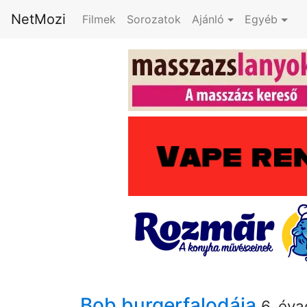
NetMozi
Filmek
Sorozatok
Ajánló
Egyéb
Bob burgerfalodája
6. éva