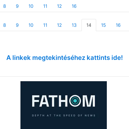
8
9
10
11
12
16
8
9
10
11
12
13
14
15
16
A linkek megtekintéséhez kattints ide!