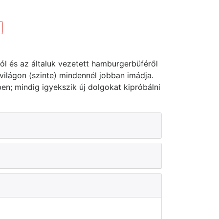
ról és az általuk vezetett hamburgerbüféről
 világon (szinte) mindennél jobban imádja.
en; mindig igyekszik új dolgokat kipróbálni