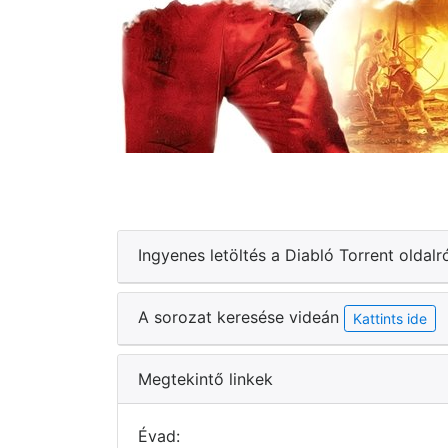
Ingyenes letöltés a Diabló Torrent oldalr
A sorozat keresése videán
Kattints ide
Megtekintő linkek
Évad: