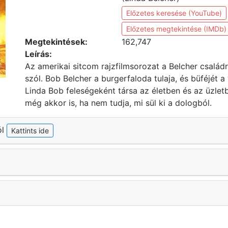
Előzetes keresése (YouTube)
Előzetes megtekintése (IMDb)
Megtekintések:
162,747
Leírás:
Az amerikai sitcom rajzfilmsorozat a Belcher család
szól. Bob Belcher a burgerfaloda tulaja, és büféjét a
Linda Bob feleségeként társa az életben és az üzletb
még akkor is, ha nem tudja, mi sül ki a dologból.
ól
Kattints ide