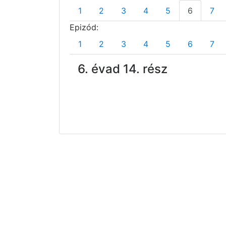
1
2
3
4
5
6
7
Epizód:
1
2
3
4
5
6
7
6. évad 14. rész