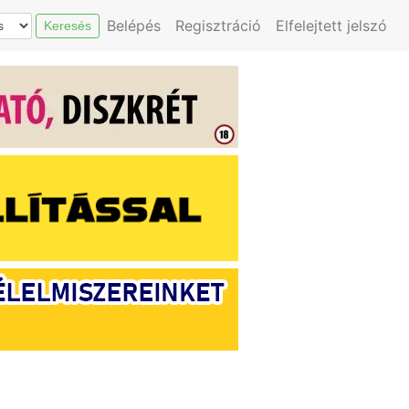
Belépés
Regisztráció
Elfelejtett jelszó
Keresés