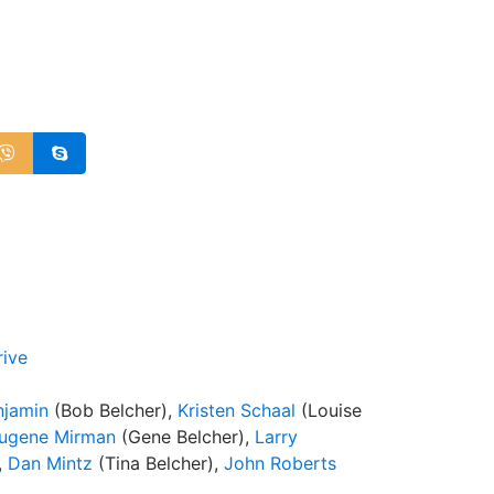
rive
njamin
(Bob Belcher),
Kristen Schaal
(Louise
ugene Mirman
(Gene Belcher),
Larry
,
Dan Mintz
(Tina Belcher),
John Roberts