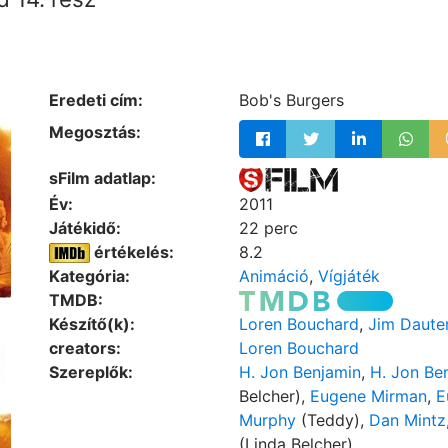
Eredeti cím:
Bob's Burgers
Megosztás:
sFilm adatlap:
Év:
2011
Játékidő:
22 perc
értékelés:
8.2
Kategória:
Animáció
,
Vígjáték
TMDB:
Készítő(k):
Loren Bouchard
,
Jim Daute
creators:
Loren Bouchard
Szereplők:
H. Jon Benjamin
,
H. Jon Be
Belcher),
Eugene Mirman
,
E
Murphy
(Teddy),
Dan Mintz
(Linda Belcher)