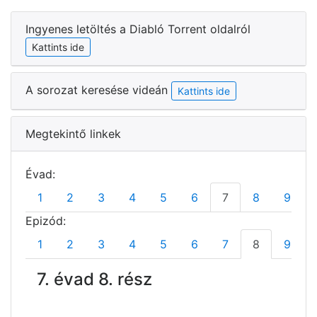
Ingyenes letöltés a Diabló Torrent oldalról
Kattints ide
A sorozat keresése videán
Kattints ide
Megtekintő linkek
Évad:
1
2
3
4
5
6
7
8
9
Epizód:
1
2
3
4
5
6
7
8
9
7. évad 8. rész