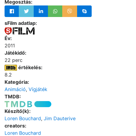
Megosztás:
sFilm adatlap:
Év:
2011
Játékidő:
22 perc
értékelés:
8.2
Kategória:
Animáció
,
Vígjáték
TMDB:
Készítő(k):
Loren Bouchard
,
Jim Dauterive
creators:
Loren Bouchard