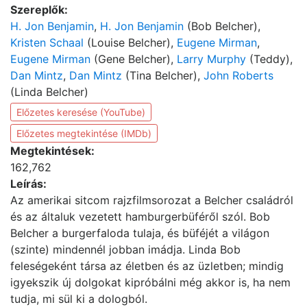
Szereplők:
H. Jon Benjamin
,
H. Jon Benjamin
(Bob Belcher),
Kristen Schaal
(Louise Belcher),
Eugene Mirman
,
Eugene Mirman
(Gene Belcher),
Larry Murphy
(Teddy),
Dan Mintz
,
Dan Mintz
(Tina Belcher),
John Roberts
(Linda Belcher)
Előzetes keresése (YouTube)
Előzetes megtekintése (IMDb)
Megtekintések:
162,762
Leírás:
Az amerikai sitcom rajzfilmsorozat a Belcher családról
és az általuk vezetett hamburgerbüféről szól. Bob
Belcher a burgerfaloda tulaja, és büféjét a világon
(szinte) mindennél jobban imádja. Linda Bob
feleségeként társa az életben és az üzletben; mindig
igyekszik új dolgokat kipróbálni még akkor is, ha nem
tudja, mi sül ki a dologból.