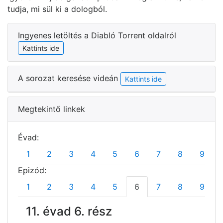
tudja, mi sül ki a dologból.
Ingyenes letöltés a Diabló Torrent oldalról
Kattints ide
A sorozat keresése videán
Kattints ide
Megtekintő linkek
Évad:
1
2
3
4
5
6
7
8
9
Epizód:
1
2
3
4
5
6
7
8
9
11. évad 6. rész