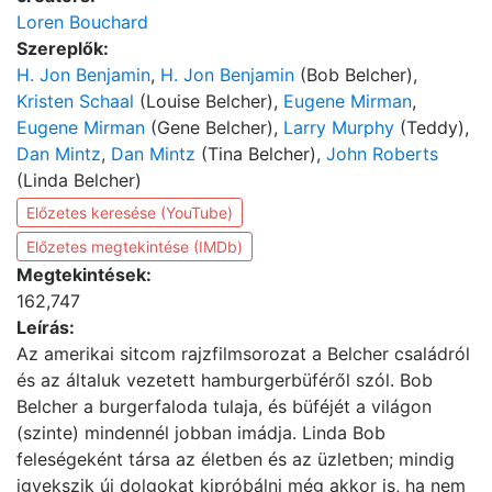
Loren Bouchard
Szereplők:
H. Jon Benjamin
,
H. Jon Benjamin
(Bob Belcher),
Kristen Schaal
(Louise Belcher),
Eugene Mirman
,
Eugene Mirman
(Gene Belcher),
Larry Murphy
(Teddy),
Dan Mintz
,
Dan Mintz
(Tina Belcher),
John Roberts
(Linda Belcher)
Előzetes keresése (YouTube)
Előzetes megtekintése (IMDb)
Megtekintések:
162,747
Leírás:
Az amerikai sitcom rajzfilmsorozat a Belcher családról
és az általuk vezetett hamburgerbüféről szól. Bob
Belcher a burgerfaloda tulaja, és büféjét a világon
(szinte) mindennél jobban imádja. Linda Bob
feleségeként társa az életben és az üzletben; mindig
igyekszik új dolgokat kipróbálni még akkor is, ha nem