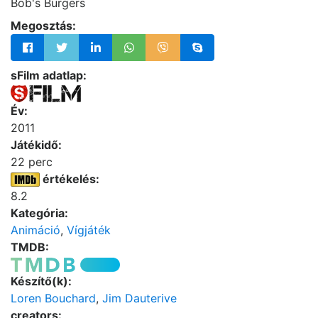
Bob's Burgers
Megosztás:
sFilm adatlap:
Év:
2011
Játékidő:
22 perc
értékelés:
8.2
Kategória:
Animáció
,
Vígjáték
TMDB:
Készítő(k):
Loren Bouchard
,
Jim Dauterive
creators: