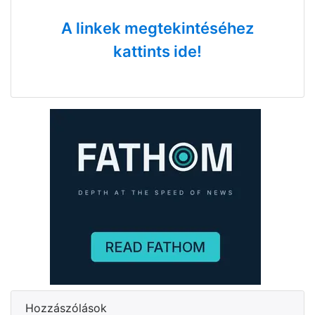
A linkek megtekintéséhez
kattints ide!
Hozzászólások