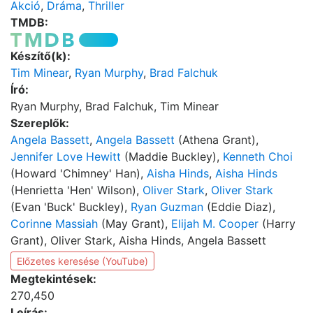
Akció
,
Dráma
,
Thriller
TMDB:
Készítő(k):
Tim Minear
,
Ryan Murphy
,
Brad Falchuk
Író:
Ryan Murphy, Brad Falchuk, Tim Minear
Szereplők:
Angela Bassett
,
Angela Bassett
(Athena Grant),
Jennifer Love Hewitt
(Maddie Buckley),
Kenneth Choi
(Howard 'Chimney' Han),
Aisha Hinds
,
Aisha Hinds
(Henrietta 'Hen' Wilson),
Oliver Stark
,
Oliver Stark
(Evan 'Buck' Buckley),
Ryan Guzman
(Eddie Diaz),
Corinne Massiah
(May Grant),
Elijah M. Cooper
(Harry
Grant), Oliver Stark, Aisha Hinds, Angela Bassett
Előzetes keresése (YouTube)
Megtekintések:
270,450
Leírás: