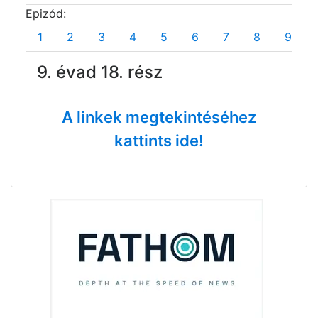
Epizód:
1
2
3
4
5
6
7
8
9
9. évad 18. rész
A linkek megtekintéséhez
kattints ide!