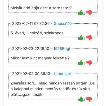
Melyik adó adja eszt a sorozatot?
2
2022-02-11 07:32:36 -
Gabcsi110
5. évad, 1. epizód, szinkronos.
1
2021-02-23 22:18:10 -
1978Brigi
Mikor lesz kint magyar felírattal?
1
2021-02-02 09:36:13 -
biborszel
Zseniális sori.... majd minden részén sirtam...Le
a kalappal minden mentős rendör és tüzolto
előtt...igazi hösök.
4