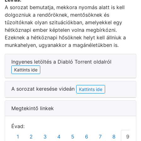
A sorozat bemutatja, mekkora nyomás alatt is kell
dolgozniuk a rendőröknek, mentősöknek és
tűzoltóknak olyan szituációkban, amelyekkel egy
hétköznapi ember képtelen volna megbírkózni.
Ezeknek a hétköznapi hősöknek helyt kell állniuk a
munkahelyen, ugyanakkor a magánéletükben is.
Ingyenes letöltés a Diabló Torrent oldalról
Kattints ide
A sorozat keresése videán
Kattints ide
Megtekintő linkek
Évad:
1
2
3
4
5
6
7
8
9