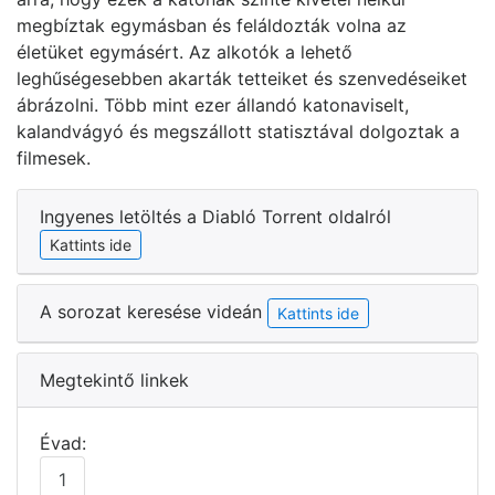
megbíztak egymásban és feláldozták volna az
életüket egymásért. Az alkotók a lehető
leghűségesebben akarták tetteiket és szenvedéseiket
ábrázolni. Több mint ezer állandó katonaviselt,
kalandvágyó és megszállott statisztával dolgoztak a
filmesek.
Ingyenes letöltés a Diabló Torrent oldalról
Kattints ide
A sorozat keresése videán
Kattints ide
Megtekintő linkek
Évad:
1