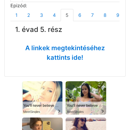
Epizód:
1
2
3
4
5
6
7
8
9
1. évad 5. rész
A linkek megtekintéséhez
kattints ide!
You’ll never believe why I moved to… Columbus
You’ll never believe why I moved to… Columbus
MeetSingles
MeetSingles