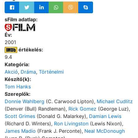
sFilm adatlap:
Év:
2001
értékelés:
9.4
Kategória:
Akció
,
Dráma
,
Történelmi
Készítő(k):
Tom Hanks
Szereplők:
Donnie Wahlberg
(C. Carwood Lipton),
Michael Cudlitz
(Denver (Bull) Randleman),
Rick Gomez
(George Luz),
Scott Grimes
(Donald G. Malarkey),
Damian Lewis
(Richard D. Winters),
Ron Livingston
(Lewis Nixon),
James Madio
(Frank J. Perconte),
Neal McDonough