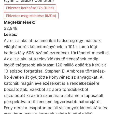
(Lynn D. (Buck) Compton)
Előzetes keresése (YouTube)
Előzetes megtekintése (IMDb)
Megtekintések:
32,948
Leírás:
Az elit alakulat az amerikai hadsereg egy második
világháborús különítményének, a 101. számú légi
hadosztály 506. számú ezredének történetét meséli el.
Az elit alakulat a televíziózás történetének eddigi
legköltségesebb alkotása: 120 millió dollárba került a
10 epizód forgatása. Stephen E. Ambrose történész-
író éveken át gyűjtötte könyvéhez az anyagokat. A
katonák magánlevelezéseiket is a rendelkezésére
bocsátották. Ezekből az apró töredékekből
rajzolódott ki az író számára a soha nem tapasztalt
perspektíva a történelem legvéresebb háborújáról.
Fény derül a csapaton belüli viszonyok láncolatára és
arra, hogy ezek a katonák szinte kivétel nélkül