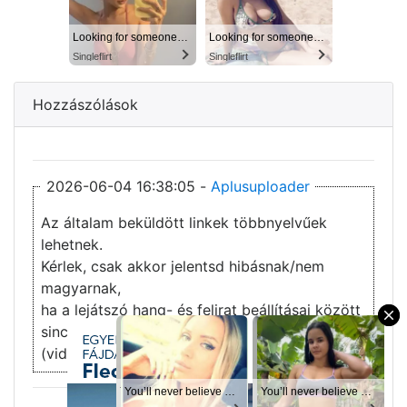
Looking for someone in Columbus today
Looking for someone in Columbus today
Singleflirt
Singleflirt
Hozzászólások
2026-06-04 16:38:05 -
Aplusuploader
Az általam beküldött linkek többnyelvűek
lehetnek.
Kérlek, csak akkor jelentsd hibásnak/nem
magyarnak,
ha a lejátszó hang- és felirat beállításai között
×
sincs magyar opció.
(vidmoly,streamhg,filemoon,stb.)
You’ll never believe why I moved to… Columbus
You’ll never believe why I moved to… Columbus
Looking for someone in Columbus today
You’ll never believe why I moved to… Columbus