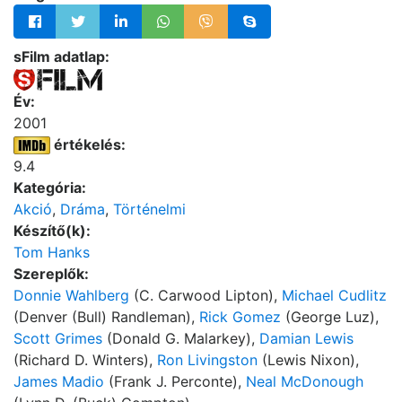
sFilm adatlap:
Év:
2001
értékelés:
9.4
Kategória:
Akció
,
Dráma
,
Történelmi
Készítő(k):
Tom Hanks
Szereplők:
Donnie Wahlberg
(C. Carwood Lipton),
Michael Cudlitz
(Denver (Bull) Randleman),
Rick Gomez
(George Luz),
Scott Grimes
(Donald G. Malarkey),
Damian Lewis
(Richard D. Winters),
Ron Livingston
(Lewis Nixon),
James Madio
(Frank J. Perconte),
Neal McDonough