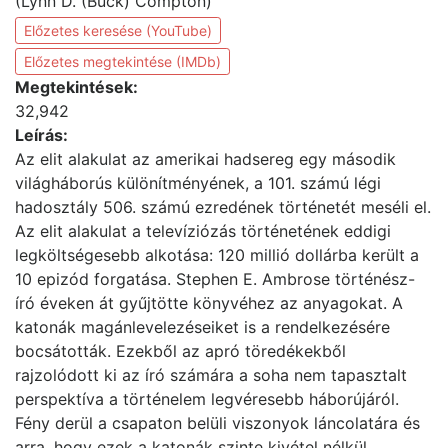
(Lynn D. (Buck) Compton)
Előzetes keresése (YouTube)
Előzetes megtekintése (IMDb)
Megtekintések:
32,942
Leírás:
Az elit alakulat az amerikai hadsereg egy második
világháborús különítményének, a 101. számú légi
hadosztály 506. számú ezredének történetét meséli el.
Az elit alakulat a televíziózás történetének eddigi
legköltségesebb alkotása: 120 millió dollárba került a
10 epizód forgatása. Stephen E. Ambrose történész-
író éveken át gyűjtötte könyvéhez az anyagokat. A
katonák magánlevelezéseiket is a rendelkezésére
bocsátották. Ezekből az apró töredékekből
rajzolódott ki az író számára a soha nem tapasztalt
perspektíva a történelem legvéresebb háborújáról.
Fény derül a csapaton belüli viszonyok láncolatára és
arra, hogy ezek a katonák szinte kivétel nélkül