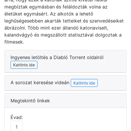
megbíztak egymásban és feláldozták volna az
életüket egymásért. Az alkotók a lehető
leghűségesebben akarták tetteiket és szenvedéseiket
ábrázolni. Több mint ezer állandó katonaviselt,
kalandvágyó és megszállott statisztával dolgoztak a
filmesek.
Ingyenes letöltés a Diabló Torrent oldalról
Kattints ide
A sorozat keresése videán
Kattints ide
Megtekintő linkek
Évad:
1