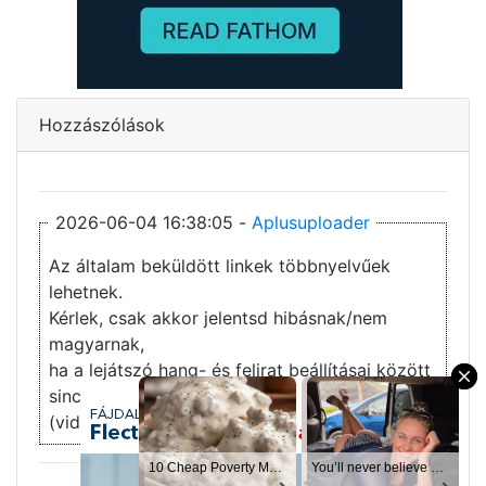
Hozzászólások
2026-06-04 16:38:05 -
Aplusuploader
Az általam beküldött linkek többnyelvűek
lehetnek.
Kérlek, csak akkor jelentsd hibásnak/nem
magyarnak,
ha a lejátszó hang- és felirat beállításai között
×
sincs magyar opció.
(vidmoly,streamhg,filemoon,stb.)
10 Cheap Meals That Taste Like a Million Bucks
10 Cheap Poverty Meals That Taste Like a Million Bucks
You’ll never believe why I moved to… Columbus
You’ll never believe why I moved to… Columbus