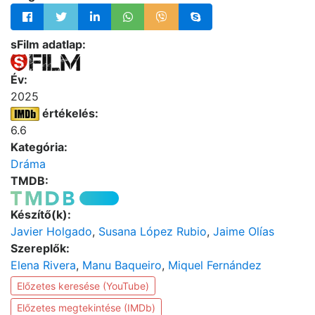
sFilm adatlap:
Év:
2025
értékelés:
6.6
Kategória:
Dráma
TMDB:
Készítő(k):
Javier Holgado
,
Susana López Rubio
,
Jaime Olías
Szereplők:
Elena Rivera
,
Manu Baqueiro
,
Miquel Fernández
Előzetes keresése (YouTube)
Előzetes megtekintése (IMDb)