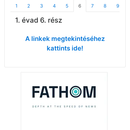
1
2
3
4
5
6
7
8
9
1. évad 6. rész
A linkek megtekintéséhez
kattints ide!