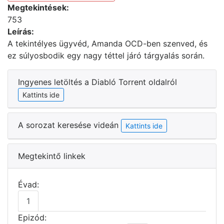
Megtekintések:
753
Leírás:
A tekintélyes ügyvéd, Amanda OCD-ben szenved, és
ez súlyosbodik egy nagy téttel járó tárgyalás során.
Ingyenes letöltés a Diabló Torrent oldalról
Kattints ide
A sorozat keresése videán
Kattints ide
Megtekintő linkek
Évad:
1
Epizód: