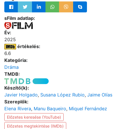
sFilm adatlap:
Év:
2025
értékelés:
6.6
Kategória:
Dráma
TMDB:
Készítő(k):
Javier Holgado
,
Susana López Rubio
,
Jaime Olías
Szereplők:
Elena Rivera
,
Manu Baqueiro
,
Miquel Fernández
Előzetes keresése (YouTube)
Előzetes megtekintése (IMDb)