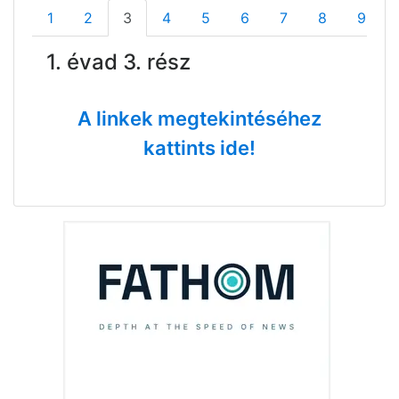
1
2
3
4
5
6
7
8
9
1. évad 3. rész
A linkek megtekintéséhez
kattints ide!