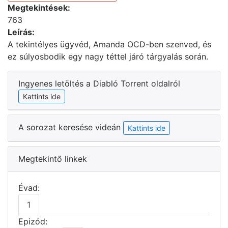
Megtekintések:
763
Leírás:
A tekintélyes ügyvéd, Amanda OCD-ben szenved, és
ez súlyosbodik egy nagy téttel járó tárgyalás során.
Ingyenes letöltés a Diabló Torrent oldalról
Kattints ide
A sorozat keresése videán
Kattints ide
Megtekintő linkek
Évad:
1
Epizód: