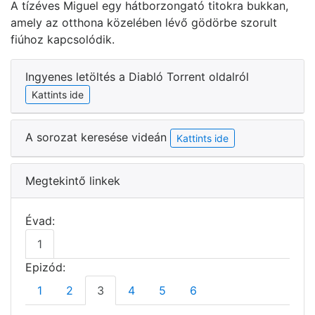
A tízéves Miguel egy hátborzongató titokra bukkan,
amely az otthona közelében lévő gödörbe szorult
fiúhoz kapcsolódik.
Ingyenes letöltés a Diabló Torrent oldalról
Kattints ide
A sorozat keresése videán
Kattints ide
Megtekintő linkek
Évad:
1
Epizód:
1
2
3
4
5
6