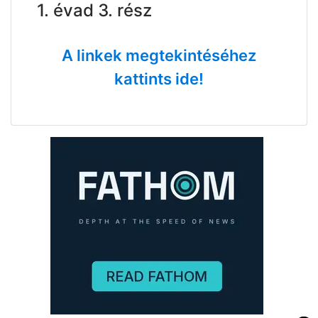
1. évad 3. rész
A linkek megtekintéséhez
kattints ide!