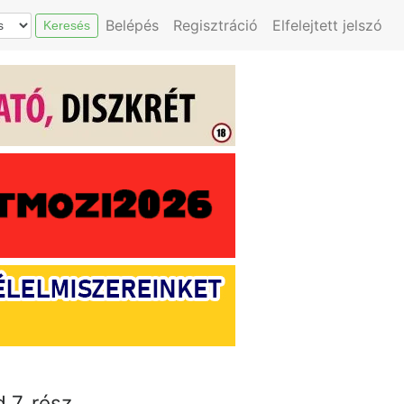
Belépés
Regisztráció
Elfelejtett jelszó
Keresés
d 7. rész