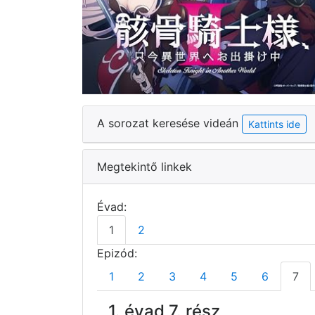
A sorozat keresése videán
Kattints ide
Megtekintő linkek
Évad:
1
2
Epizód:
1
2
3
4
5
6
7
1. évad 7. rész