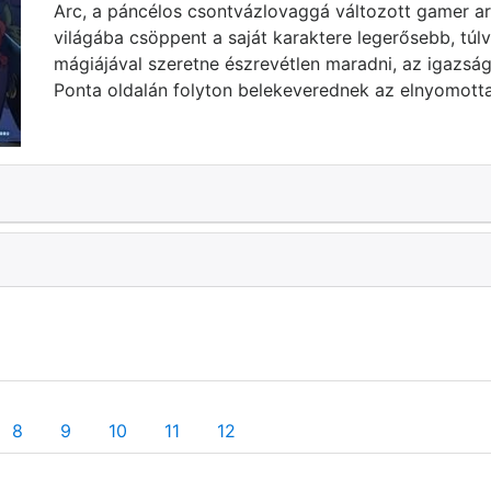
Arc, a páncélos csontvázlovaggá változott gamer ar
világába csöppent a saját karaktere legerősebb, túlvi
mágiájával szeretne észrevétlen maradni, az igazságé
Ponta oldalán folyton belekeverednek az elnyomott
8
9
10
11
12