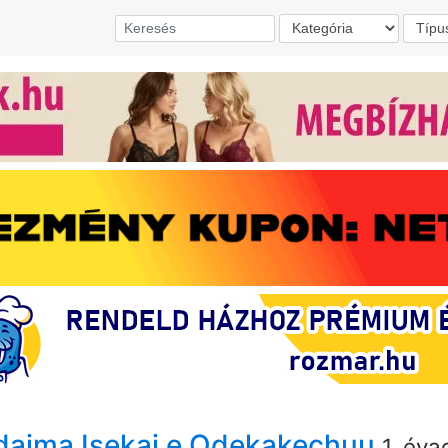
adaima Isekai e Odekakechuu
1. éva