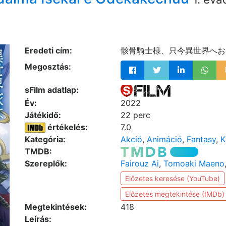
Eredeti cím:
骸骨騎士様、只今異世界へお出掛け中 / 
Megosztás:
sFilm adatlap:
Év:
2022
Játékidő:
22 perc
értékelés:
7.0
Kategória:
Akció
,
Animáció
,
Fantasy
,
K
TMDB:
Szereplők:
Fairouz Ai
,
Tomoaki Maeno
Előzetes keresése (YouTube)
Előzetes megtekintése (IMDb)
Megtekintések:
418
Leírás: