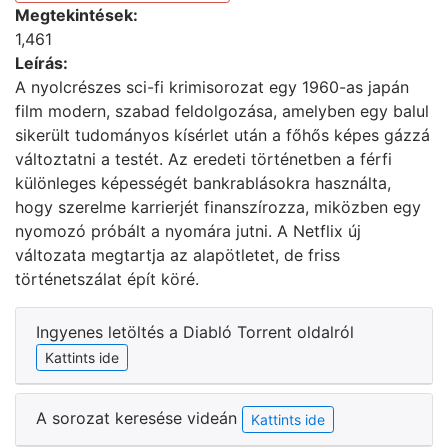
Megtekintések:
1,461
Leírás:
A nyolcrészes sci-fi krimisorozat egy 1960-as japán
film modern, szabad feldolgozása, amelyben egy balul
sikerült tudományos kísérlet után a főhős képes gázzá
változtatni a testét. Az eredeti történetben a férfi
különleges képességét bankrablásokra használta,
hogy szerelme karrierjét finanszírozza, miközben egy
nyomozó próbált a nyomára jutni. A Netflix új
változata megtartja az alapötletet, de friss
történetszálat épít köré.
Ingyenes letöltés a Diabló Torrent oldalról
Kattints ide
A sorozat keresése videán
Kattints ide