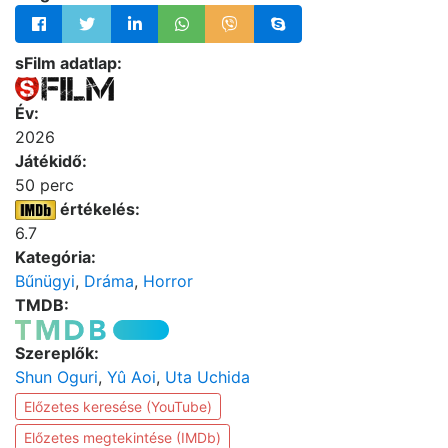
sFilm adatlap:
Év:
2026
Játékidő:
50 perc
értékelés:
6.7
Kategória:
Bűnügyi
,
Dráma
,
Horror
TMDB:
Szereplők:
Shun Oguri
,
Yû Aoi
,
Uta Uchida
Előzetes keresése (YouTube)
Előzetes megtekintése (IMDb)