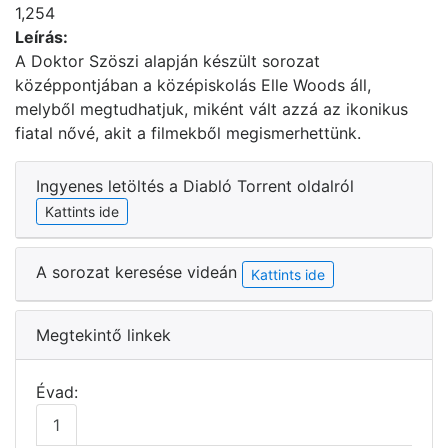
1,254
Leírás:
A Doktor Szöszi alapján készült sorozat
középpontjában a középiskolás Elle Woods áll,
melyből megtudhatjuk, miként vált azzá az ikonikus
fiatal nővé, akit a filmekből megismerhettünk.
Ingyenes letöltés a Diabló Torrent oldalról
Kattints ide
A sorozat keresése videán
Kattints ide
Megtekintő linkek
Évad:
1