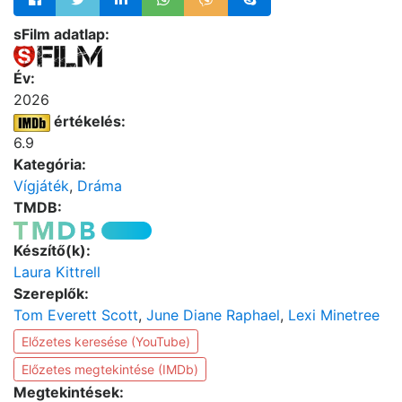
sFilm adatlap:
Év:
2026
értékelés:
6.9
Kategória:
Vígjáték
,
Dráma
TMDB:
Készítő(k):
Laura Kittrell
Szereplők:
Tom Everett Scott
,
June Diane Raphael
,
Lexi Minetree
Előzetes keresése (YouTube)
Előzetes megtekintése (IMDb)
Megtekintések: