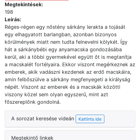
Megtekintések:
198
Leírás:
Réges-régen egy nőstény sárkány lerakta a tojását
egy elhagyatott barlangban, azonban bizonyos
körülmények miatt nem tudta felnevelni kölykét. Így
hát a sárkánybébi egy anyamacska gondozásába
kerül, aki a többi gyermekével együtt őt is megtanítja
a macskalét fortélyaira. Ekkor viszont megérkeznek az
emberek, akik vadászni kezdenek az erdő macskáira,
amin felbőszülve a sárkány megfenyegeti a királyság
népét. Viszont az emberek és a macskák közötti
viszony közel sem olyan egyszerű, mint azt
főszereplőnk gondolná.
A sorozat keresése videán
Kattints ide
Megtekintő linkek