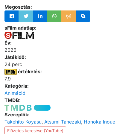
Megosztás:
sFilm adatlap:
Év:
2026
Játékidő:
24 perc
értékelés:
7.9
Kategória:
Animáció
TMDB:
Szereplők:
Takehito Koyasu
,
Atsumi Tanezaki
,
Honoka Inoue
Előzetes keresése (YouTube)