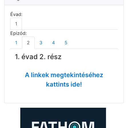
Évad:
1
Epizód:
1
2
3
4
5
1. évad 2. rész
A linkek megtekintéséhez
kattints ide!