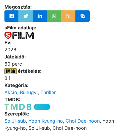
Megosztás:
sFilm adatlap:
Év:
2026
Játékidő:
60 perc
értékelés:
8.1
Kategória:
Akció
,
Bűnügyi
,
Thriller
TMDB:
Szereplők:
So Ji-sub
,
Yoon Kyung-ho
,
Choi Dae-hoon
, Yoon
Kyung-ho, So Ji-sub, Choi Dae-hoon