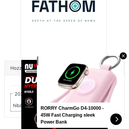
×
RORRY
Hozzászólások
2026-07-20 21:14:55 -
havelszky
hibátlan
RORRY CharmGo D4-10000 -
1
RORRY CharmGo D4-10000 - 45W Fast
45W Fast Charging sleek
Charging sleek Power Bank
Power Bank