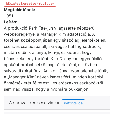
Előzetes keresése (YouTube)
Megtekintések:
1,951
Leírás:
A produkció Park Tae-jun világszerte népszerű
webképregénye, a Manager Kim adaptációja. A
történet középpontjában egy látszólag jelentéktelen,
csendes családapa áll, aki végső határig sodródik,
miután eltűnik a lánya, Min-ji, és kiderül, hogy
bűncselekmény történt. Kim Do-hyeon egyedülálló
apaként próbál hétköznapi életet élni, miközben
súlyos titkokat őriz. Amikor lánya nyomtalanul eltűnik,
a „Manager Kim” néven ismert férfi minden korábbi
önmérsékletét félreteszi, és erőszakos eszközöktől
sem riad vissza, hogy a nyomára bukkanjon.
A sorozat keresése videán
Kattints ide