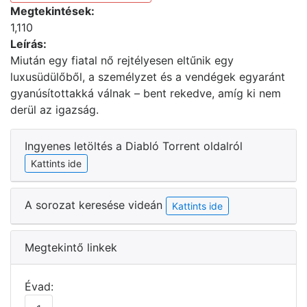
Megtekintések:
1,110
Leírás:
Miután egy fiatal nő rejtélyesen eltűnik egy
luxusüdülőből, a személyzet és a vendégek egyaránt
gyanúsítottakká válnak – bent rekedve, amíg ki nem
derül az igazság.
Ingyenes letöltés a Diabló Torrent oldalról
Kattints ide
A sorozat keresése videán
Kattints ide
Megtekintő linkek
Évad: