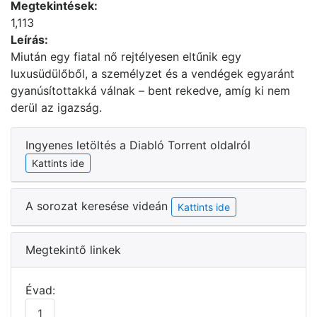
Megtekintések:
1,113
Leírás:
Miután egy fiatal nő rejtélyesen eltűnik egy
luxusüdülőből, a személyzet és a vendégek egyaránt
gyanúsítottakká válnak – bent rekedve, amíg ki nem
derül az igazság.
Ingyenes letöltés a Diabló Torrent oldalról
Kattints ide
A sorozat keresése videán
Kattints ide
Megtekintő linkek
Évad:
1