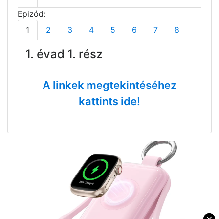
Epizód:
1
2
3
4
5
6
7
8
1. évad 1. rész
A linkek megtekintéséhez
kattints ide!