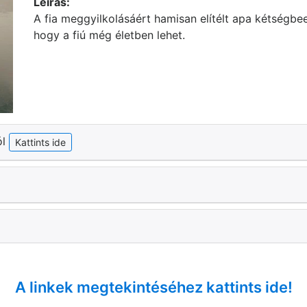
Leírás:
A fia meggyilkolásáért hamisan elítélt apa kétségbe
hogy a fiú még életben lehet.
ól
Kattints ide
A linkek megtekintéséhez kattints ide!