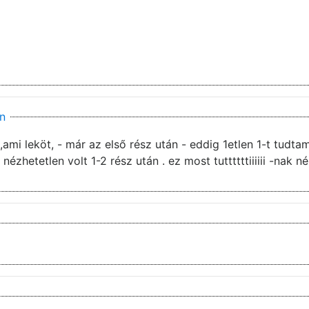
n
,ami leköt, - már az első rész után - eddig 1etlen 1-t tudta
- nézhetetlen volt 1-2 rész után . ez most tuttttttiiiiii -nak