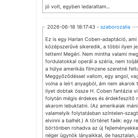
jó volt, egyben ledaraltam...
2026-06-18 18:17:43 -
szaborozalia
Ez is egy Harlan Coben-adaptáció, ami 
középszerűvé sikeredik, a többi ilyen j
tettem! Megéri. Nem mintha valami megl
fordulatokkal operál a széria, nem tolj
a hülye amerikás filmzene szeretné felt
Meggyőződéssel vallom, egy angol, vagy
volna a leírt anyagból, ám nem akarok t
ilyet dobtak össze H. Coben fantázia v
folytán mégis érdekes és érdekfeszítő m
akarom lebuktatni. (Az amerikaiak máni
valamelyik folytatásban színtelen-szagt
elvinni a balhét.) A történet faék: egy 
börtönben rohadva az új fejleményekke
néger ügynök lányaikkal, de hasztalan, a