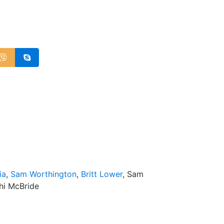
ia
,
Sam Worthington
,
Britt Lower
, Sam
Chi McBride