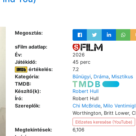
Megosztás:
sFilm adatlap:
Év:
2026
Játékidő:
45 perc
értékelés:
7.2
Kategória:
Bűnügyi
,
Dráma
,
Misztikus
TMDB:
Készítő(k):
Robert Hull
Író:
Robert Hull
Szereplők:
Chi McBride
,
Milo Ventimigl
Worthington, Britt Lower, 
Előzetes keresése (YouTube)
Megtekintések:
6,106