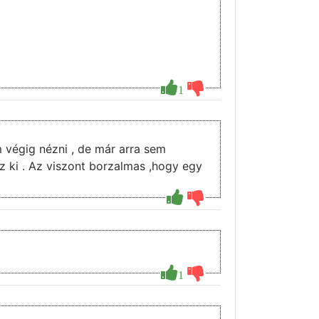
1
m végig nézni , de már arra sem
 néz ki . Az viszont borzalmas ,hogy egy
1