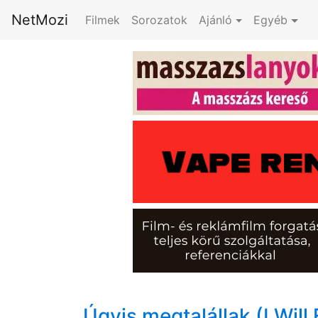
NetMozi
Filmek
Sorozatok
Ajánló
Egyéb
Úgyis megtalállak (I Will