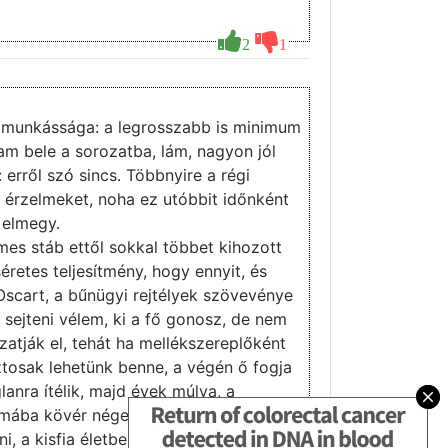
2
1
or munkássága: a legrosszabb is minimum
tam bele a sorozatba, lám, nagyon jól
erről szó sincs. Többnyire a régi
s érzelmeket, noha ez utóbbit időnként
y elmegy.
mes stáb ettől sokkal többet kihozott
éretes teljesítmény, hogy ennyit, és
Oscart, a bűnügyi rejtélyek szövevénye
 sejteni vélem, ki a fő gonosz, de nem
zatják el, tehát ha mellékszereplőként
ztosak lehetünk benne, a végén ő fogja
lanra ítélik, majd évek múlva, a
nyomába kövér néger ügynökök sovány
ni, a kisfia életben van. Jó szórakozást