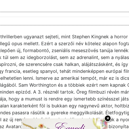
thrillerben ugyanazt sejteti, mint Stephen Kingnek a horr
ellegű opus mellett. Ezért a szerzői név kötelez alapon fog
epően új, formabontó, zseniális meseszövés tanúja lennék: 
ák túl sem az idegborzolást, sem az adrenalint, sem a nyála
upírozni, de szerencsére csak halkan, alájátszásként, és íg
 francia, esetleg spanyol, tehát mindenképpen európai fil
elhetetlen lenni. Ismerve az amerikai tempót, már ez is dics
ilágából. Sam Worthington és a többiek ezért nem kapnak 
inden epizód. A 3. résznél tartok. Öreg filmbuzi révén már
ája, hogy a mumust is rendre egy ismertebb színésszel játs
alan karakterként föl is bukkan egy nagynevű aktor, holtbi
rendes pasasra rásütik a gyereke meggyilkolását. Életfogytig
×
l az új reményei is fellángolnak. Kiszabadul, lihegnek a 
z Avataros fickó kisiklik karmaikból és be akarja bizonyíta