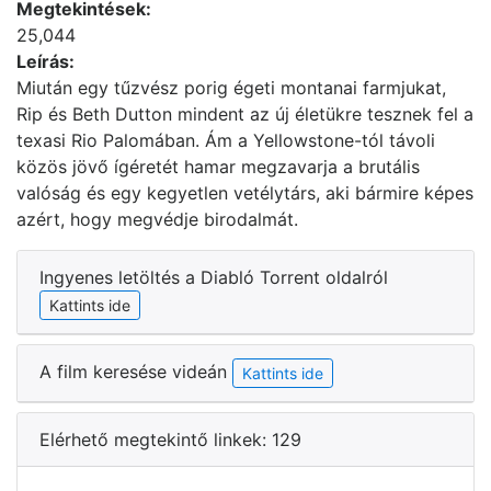
Megtekintések:
25,044
Leírás:
Miután egy tűzvész porig égeti montanai farmjukat,
Rip és Beth Dutton mindent az új életükre tesznek fel a
texasi Rio Palomában. Ám a Yellowstone-tól távoli
közös jövő ígéretét hamar megzavarja a brutális
valóság és egy kegyetlen vetélytárs, aki bármire képes
azért, hogy megvédje birodalmát.
Ingyenes letöltés a Diabló Torrent oldalról
Kattints ide
A film keresése videán
Kattints ide
Elérhető megtekintő linkek: 129