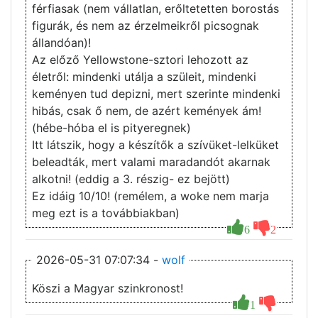
férfiasak (nem vállatlan, erőltetetten borostás
figurák, és nem az érzelmeikről picsognak
állandóan)!
Az előző Yellowstone-sztori lehozott az
életről: mindenki utálja a szüleit, mindenki
keményen tud depizni, mert szerinte mindenki
hibás, csak ő nem, de azért kemények ám!
(hébe-hóba el is pityeregnek)
Itt látszik, hogy a készítők a szívüket-lelküket
beleadták, mert valami maradandót akarnak
alkotni! (eddig a 3. részig- ez bejött)
Ez idáig 10/10! (remélem, a woke nem marja
meg ezt is a továbbiakban)
6
2
2026-05-31 07:07:34 -
wolf
Köszi a Magyar szinkronost!
1