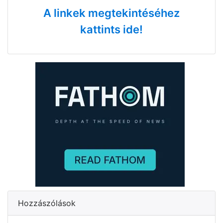
A linkek megtekintéséhez
kattints ide!
Hozzászólások