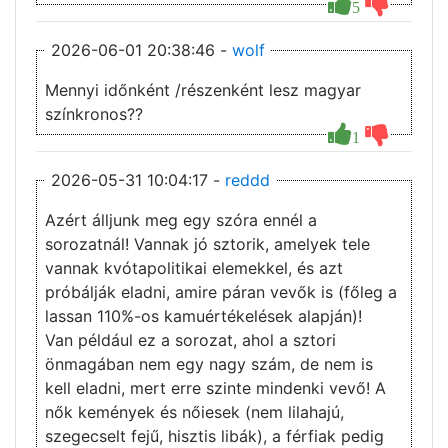
5
2026-06-01 20:38:46 -
wolf
Mennyi időnként /részenként lesz magyar
színkronos??
1
2026-05-31 10:04:17 -
reddd
Azért álljunk meg egy szóra ennél a
sorozatnál! Vannak jó sztorik, amelyek tele
vannak kvótapolitikai elemekkel, és azt
próbálják eladni, amire páran vevők is (főleg a
lassan 110%-os kamuértékelések alapján)!
Van például ez a sorozat, ahol a sztori
önmagában nem egy nagy szám, de nem is
kell eladni, mert erre szinte mindenki vevő! A
nők kemények és nőiesek (nem lilahajú,
szegecselt fejű, hisztis libák), a férfiak pedig