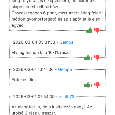
Még folytatás is elképzelhető, de akkor azt
alaposan fel kell turbózni.
Összességében 6 pont, mert azért átlag feletti
módon gyomorforgató és az alapötlet is elég
egyedi.
2026-03-04 05:31:33 -
Gempa
Elvileg ma jön ki a 10-11. rész.
1
2026-03-01 10:41:06 -
Gempa
Érdekes film.
1
2026-03-01 07:54:09 -
zsolti73
Az alapötlet jó, de a kivitelezés gagyi. Az
utolsó 2 rész ultraszar.