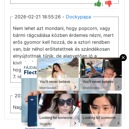
1
2026-02-21 18:55:26 -
Dockypapa
Nem lehet azt mondani, hogy popcorn, vagy
bármi rágcsálása közben érdemes nézni, mert
erős gyomor kell hozzá, de a sztori rendben
van, bár néhol erőltetettnek és szándékosan
elnyújtottnak tűnik, de alapvetően jó a
×
kivitelezés. Erősen kíváncsi vagyok/leszek,
hogy miképpen végződik.
7. rész után 8 pont.
You’ll never believe why I moved to… Columbus
You’ll never believe why I moved to… Columbus
You’ll never believe why I moved to… Columbus
You’ll never believe why I moved to… Columbus
MeetSingles
MeetSingles
MeetSingles
MeetSingles
2026-02-21 09:55:20 -
Leo
Nagyon jó! Egyben letoltam mind a 7részt.
Looking for someone in Columbus today
Looking for someone in Columbus today
Looking for someone in Columbus today
Looking for someone in Columbus today
Singleflirt
Singleflirt
Singleflirt
Singleflirt