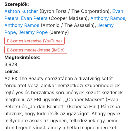
Szereplők:
Ashton Kutcher
(Byron Forst / The Corporation),
Evan
Peters
,
Evan Peters
(Cooper Madsen),
Anthony Ramos
,
Anthony Ramos
(Antonio / The Assassin),
Jeremy
Pope
,
Jeremy Pope
(Jeremy)
Előzetes keresése (YouTube)
Előzetes megtekintése (IMDb)
Megtekintések:
3,928
Leírás:
Az FX The Beauty sorozatában a divatvilág sötét
fordulatot vesz, amikor nemzetközi szupermodellek
rejtélyes és borzalmas körülmények között kezdenek
meghalni. Az FBI ügynökei, „Cooper Madsen” (Evan
Peters) és „Jordan Bennett” (Rebecca Hall) Párizsba
utaznak, hogy kiderítsék az igazságot. Ahogy egyre
mélyebbre ásnak az ügyben, felfedeznek egy nemi
úton terjedő vírust, amely a hétköznapi embereket