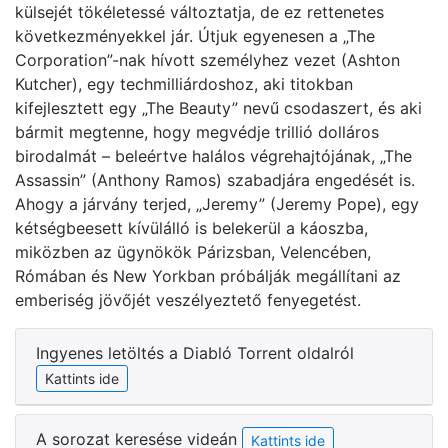
külsejét tökéletessé változtatja, de ez rettenetes
következményekkel jár. Útjuk egyenesen a „The
Corporation”-nak hívott személyhez vezet (Ashton
Kutcher), egy techmilliárdoshoz, aki titokban
kifejlesztett egy „The Beauty” nevű csodaszert, és aki
bármit megtenne, hogy megvédje trillió dolláros
birodalmát – beleértve halálos végrehajtójának, „The
Assassin” (Anthony Ramos) szabadjára engedését is.
Ahogy a járvány terjed, „Jeremy” (Jeremy Pope), egy
kétségbeesett kívülálló is belekerül a káoszba,
miközben az ügynökök Párizsban, Velencében,
Rómában és New Yorkban próbálják megállítani az
emberiség jövőjét veszélyeztető fenyegetést.
Ingyenes letöltés a Diabló Torrent oldalról
Kattints ide
A sorozat keresése videán
Kattints ide